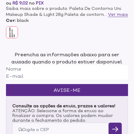
ou
R$ 9,02
no
PIX
Saiba mais sobre o produto: Paleta De Contorno Uni
Makeup Shade & Light 28g Paleta de contorno e
...
Ver mais
iluminação. UNImakeup Shade & Light é ideal para
Cor:
black
esculpir, definir e destacar os pontos do rosto. Paleta
UNImakeup Shade & Light traz uma combinação de
cores que permitem fazer produções incríveis: os tons
mais escuros para sombra e definição, enquanto os
mais claros são perfeitos para esculpir e
Preencha as informações abaixo para ser
iluminar. Modo de uso: Com ajuda de um pincel para
avisado quando o produto estiver disponível.
contorno, faça as marcações ideais para o seu
formato de rosto, de acordo com o que deseja
destacar ou suavizar. O segredo para um contorno
bem feito e com aspecto natural é eliminar todas as
marcações de aplicação. Por isso, depois de aplicar,
AVISE-ME
use um pincel bem fofo para espalhar mais o produto
e dar o máximo de naturalidade.
Consulte as opções de envio, prazos e valores!
ATENÇÃO: Selecione a forma de envio ao
finalizar a compra. Os valores podem mudar
durante o fechamento do pedido.