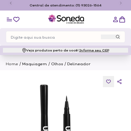
o
Central de atendimento:
(11) 93026-1564
Veja produtos perto de você!
Informe seu CEP
/
/
/
Home
Maquiagem
Olhos
Delineador