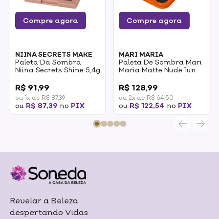
Compre agora
Compre agora
NIINA SECRETS MAKE
MARI MARIA
Paleta Da Sombra
Paleta De Sombra Mari
Niina Secrets Shine 5,4g
Maria Matte Nude 1un
0
0
R$ 91,99
R$ 128,99
ou 1x de R$ 87,39
ou 2x de R$ 64,50
ou
R$ 87,39
no
PIX
ou
R$ 122,54
no
PIX
Revelar a Beleza
despertando Vidas