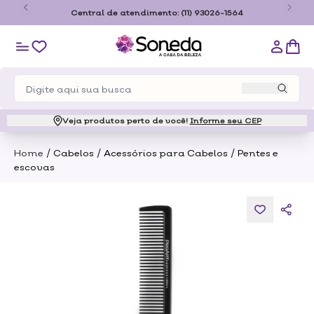
o
Central de atendimento:
(11) 93026-1564
Veja produtos perto de você!
Informe seu CEP
/
/
/
Home
Cabelos
Acessórios para Cabelos
Pentes e
escovas