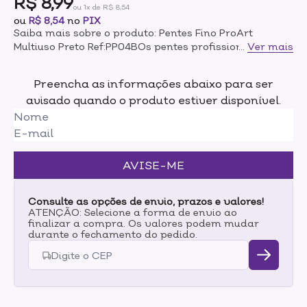
R$ 8,99
ou 1x de R$ 8,54
ou
R$ 8,54
no
PIX
Saiba mais sobre o produto: Pentes Fino ProArt
Multiuso Preto Ref:PP04BOs pentes profissionais da
...
Ver mais
ProArt foram desenvolvidos para os profissionais
mais exigentes e especialistas do mercado. Ideal para
Preencha as informações abaixo para ser
desembaraçar cabelos finos e quebradiços, o pente
avisado quando o produto estiver disponível.
fino multiuso tem dentes estreitos que permite uma
aplicação uniforme nas mechas de cabelo, além de ser
resistente à altas temperaturas e produtos químicos.
Também é antiestático e antifrizz, ou seja,
indispensável para a rotina de salão!Modo de
AVISE-ME
uso:Passe gentilmente as cerdas do pente pelo cabelo
para penteá-lo ou desembaraçá-lo.
Consulte as opções de envio, prazos e valores!
ATENÇÃO: Selecione a forma de envio ao
finalizar a compra. Os valores podem mudar
durante o fechamento do pedido.