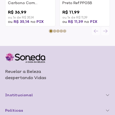
Carbono Com
Preto Ref:PP05B
Separador De Mechas
0
0
Ref:PPC02B
R$ 36,99
R$ 11,99
ou 1x de R$ 35,14
ou 1x de R$ 11,39
ou
R$ 35,14
no
PIX
ou
R$ 11,39
no
PIX
Revelar a Beleza
despertando Vidas
Institucional
Políticas