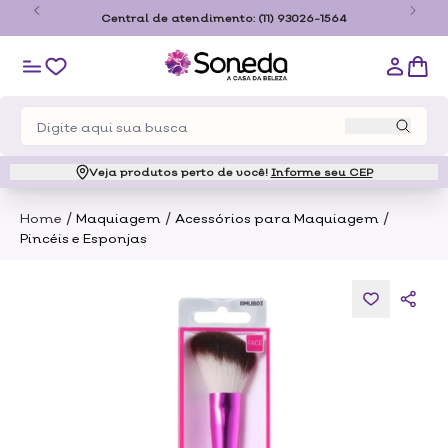
o
Central de atendimento:
(11) 93026-1564
Veja produtos perto de você!
Informe seu CEP
/
/
/
Home
Maquiagem
Acessórios para Maquiagem
Pincéis e Esponjas