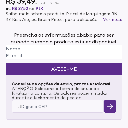
R$ 39,49
ou 1x de R$ 37,52
ou
R$ 37,52
no
PIX
Saiba mais sobre o produto: Pincel de Maquiagem RK
BY Kiss Angled Brush Pincel para aplicação de blush e
...
Ver mais
contorno em pó. Kiss New York Ruby Kisses Angled
Powder Brush conta com design chanfrado para
Preencha as informações abaixo para ser
facilitar a distribuição da make nas maçãs do
avisado quando o produto estiver disponível.
rosto. Possui cerdas de alta qualidade que deixam um
acabamento uniforme e natural com praticidade.
Assim, seu rosto fica definido e com ar de saúde
facilmente. Modo de uso: Pegue uma pequena
quantidade do blush ou bronzer, remova o excesso
AVISE-ME
com leves batidinhas e aplique no rosto. Para
aplicação de blush deve ser usado nas áreas das
maçãs do rosto, com movimentos suaves em direção
Consulte as opções de envio, prazos e valores!
às têmporas. Para aplicação de contorno, passe
ATENÇÃO: Selecione a forma de envio ao
finalizar a compra. Os valores podem mudar
abaixo das maçãs do rosto, têmporas, raiz do cabelo
durante o fechamento do pedido.
ou maxilar.