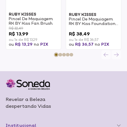
RUBY KISSES
RUBY KISSES
Pincel De Maquiagem
Pincel De Maquiagem
RK BY Kiss Fan Brush
RK BY Kiss Foundation
Brush
R$ 32,49
0
R$ 13,99
R$ 38,49
ou 1x de R$ 13,29
ou 1x de R$ 36,57
ou
R$ 13,29
no
PIX
ou
R$ 36,57
no
PIX
Revelar a Beleza
despertando Vidas
Institucional