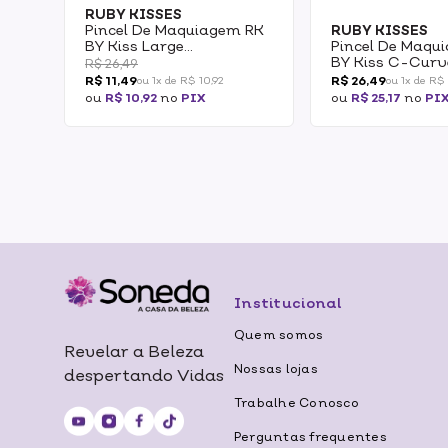
RUBY KISSES
Pincel De Maquiagem RK
RUBY KISSES
BY Kiss Large
Pincel De Maqu
Eyeshadow
BY Kiss C-Curv
R$ 26,49
Eyeshadow
R$ 11,49
R$ 26,49
ou 1x de R$ 10,92
ou 1x de R$ 
ou
R$ 10,92
no
PIX
ou
R$ 25,17
no
PI
Institucional
Quem somos
Revelar a Beleza
Nossas lojas
despertando Vidas
Trabalhe Conosco
Perguntas frequentes