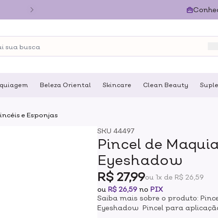
Conhe
quiagem
Beleza Oriental
Skincare
Clean Beauty
Supl
incéis e Esponjas
SKU
44497
Pincel de Maqui
Eyeshadow
R$ 27,99
ou 1x de R$ 26,59
ou
R$ 26,59
no
PIX
Saiba mais sobre o produto: Pinc
Eyeshadow Pincel para aplicação
Eyeshadow Brush oferece precisã