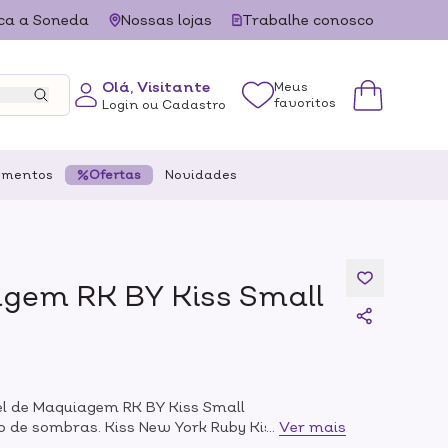
ca a Soneda
Nossas lojas
Trabalhe conosco
Olá, Visitante
Meus
favoritos
Login ou Cadastro
ementos
Ofertas
Novidades
agem RK BY Kiss Small
el de Maquiagem RK BY Kiss Small
 de sombras. Kiss New York Ruby Kisses Small
...
Ver mais
o na criação de looks que destacam o