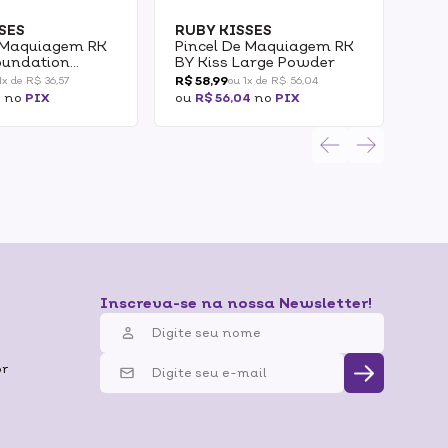
SES
RUBY KISSES
RUB
e Maquiagem RK
Pincel De Maquiagem RK
Pin
oundation
BY Kiss Large Powder
BY 
Ey
R$ 58,99
R$ 
1x de R$ 36,57
ou 1x de R$ 56,04
7
no
PIX
ou
R$ 56,04
no
PIX
ou
R
Inscreva-se na nossa Newsletter!
br