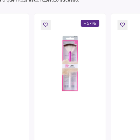
- 57%