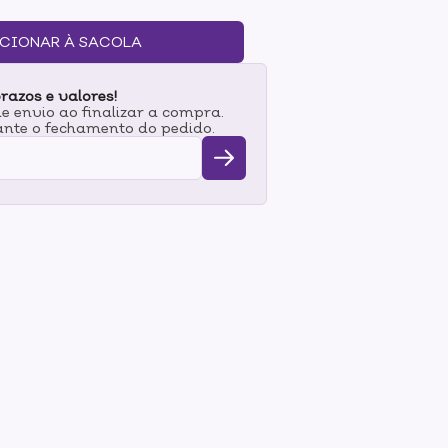
 qualidade que depositam a sombra até nos
r com uniformidade e praticidade. Sinta-se
CIONAR À SACOLA
o, sofisticado ou básico. Modo de uso: Passe o
 dê leves batidinhas para tirar o excesso
razos e valores!
 envio ao finalizar a compra.
nte o fechamento do pedido.