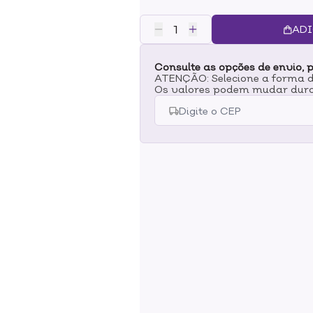
olhar. Conta com cerdas de alta
lugares mais difíceis de alcança
ADI
livre para criar um visual modern
pincel sobre o produto desejado e
Consulte as opções de envio, p
antes de aplicar na pálpebra.
ATENÇÃO: Selecione a forma de
Os valores podem mudar dura