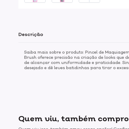
Descrição
Saiba mais sobre o produto: Pincel de Maquiage
Brush oferece precisão na criação de looks que 
de alcançar com uniformidade e praticidade. Sint
desejado e dê leves batidinhas para tirar o exce
Quem viu, também compr
Quem viu isso, também amou essas opções! Confira