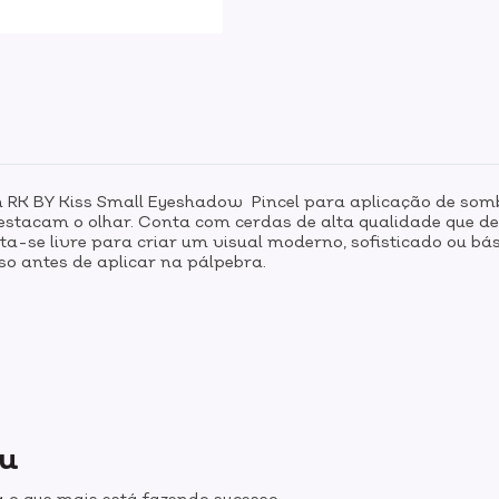
m RK BY Kiss Small Eyeshadow Pincel para aplicação de som
destacam o olhar. Conta com cerdas de alta qualidade que d
a-se livre para criar um visual moderno, sofisticado ou bás
sso antes de aplicar na pálpebra.
ou
 o que mais está fazendo sucesso.