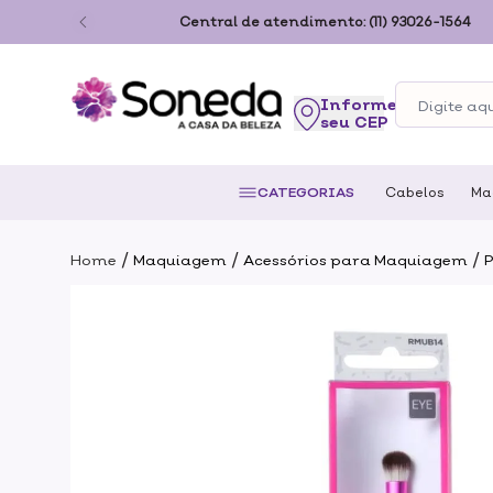
ão Paulo
Central de atendimento:
(11) 93026-1564
seu CEP
CATEGORIAS
Cabelos
Ma
/
/
/
Home
Maquiagem
Acessórios para Maquiagem
P