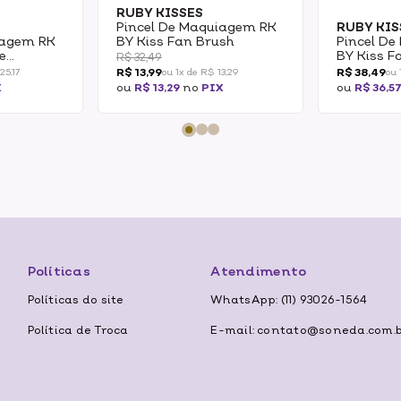
RUBY KISSES
Pincel De Maquiagem RK
RUBY KIS
iagem RK
BY Kiss Fan Brush
Pincel D
e
BY Kiss F
R$ 32,49
Brush
R$ 13,99
R$ 38,49
25,17
ou 1x de R$ 13,29
ou 
X
ou
R$ 13,29
no
PIX
ou
R$ 36,5
Políticas
Atendimento
Políticas do site
WhatsApp: (11) 93026-1564
Política de Troca
E-mail: contato@soneda.com.