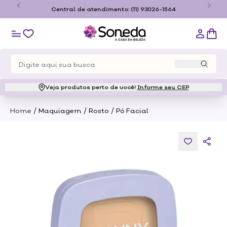
o
Central de atendimento:
(11) 93026-1564
Veja produtos perto de você!
Informe seu CEP
/
/
/
Home
Maquiagem
Rosto
Pó Facial