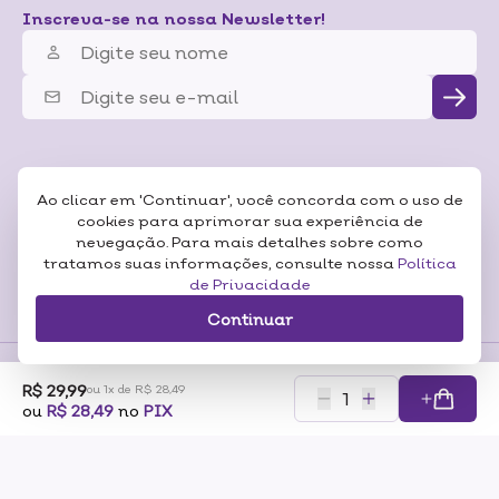
Inscreva-se na nossa Newsletter!
Ao clicar em 'Continuar', você concorda com o uso de
cookies para aprimorar sua experiência de
nevegação. Para mais detalhes sobre como
tratamos suas informações, consulte nossa
Política
de Privacidade
Continuar
R$ 29,99
ou 1x de R$ 28,49
Formas de
ou
R$ 28,49
no
PIX
Pagamentos
Certificados
RAZÃO SOCIAL: SONEDA A CASA DA BELEZA LTDA CNP:07.116.306/0001-57