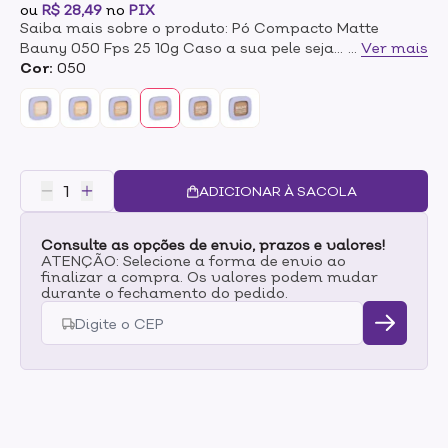
ou
R$ 28,49
no
PIX
Saiba mais sobre o produto: Pó Compacto Matte
Bauny 050 Fps 25 10g Caso a sua pele seja
...
Ver mais
extremamente oleosa, você pode aderir ao pó
Cor:
050
compacto da Bauny para segurar a maquiagem por
mais tempo. O pó compacto da Bauny possui sílica de
arroz, que auxilia no controle da oleosidade, além de
FPS 25 e pigmentos minerais micronizados, para um
acabamento perfeito.Produto vegano.Disponível em 12
cores Modo de uso : Após utilizar a base e o corretivo
ADICIONAR À SACOLA
da Bauny, sele a maquiagem com pó.
Consulte as opções de envio, prazos e valores!
ATENÇÃO: Selecione a forma de envio ao
finalizar a compra. Os valores podem mudar
durante o fechamento do pedido.