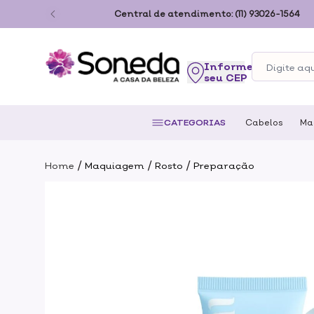
ão Paulo
Central de atendimento:
(11) 93026-1564
seu CEP
CATEGORIAS
Cabelos
Ma
/
/
/
Home
Maquiagem
Rosto
Preparação