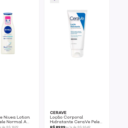
CERAVE
MO
e Nivea Lotion
Loção Corporal
Loç
ele Normal A
Hidratante CeraVe Pele
Cor
ml
Seca E Extra Seca 200ml
Pel
R$ 89,99
R$ 
x de R$ 18,99
ou 1x de R$ 85,49