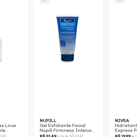
NUPILL
NIVEA
ax Love
Gel Esfoliante Facial
Hidratant
nte
Nupill Firmness Intensive
Express P
30ml
75g Pele Seca À Normal
Seca 200
R$ 32,49
R$ 19,99
17,09
ou 1x de R$ 30,87
ou 1