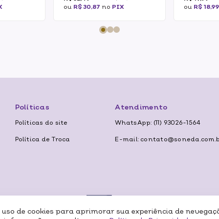
X
ou
R$ 30,87
no
PIX
ou
R$ 18,9
Políticas
Atendimento
Políticas do site
WhatsApp: (11) 93026-1564
Política de Troca
E-mail: contato@soneda.com.
o uso de cookies para aprimorar sua experiência de nevegaç
Formas de