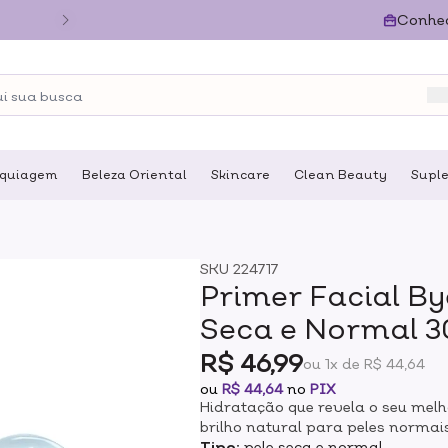
Conhe
quiagem
Beleza Oriental
Skincare
Clean Beauty
Supl
SKU
224717
Primer Facial B
Seca e Normal 
R$ 46,99
ou 1x de R$ 44,64
ou
R$ 44,64
no
PIX
Hidratação que revela o seu melh
brilho natural para peles normai
macadâmia e ácido hialurônico, d
Tipo:
pele seca e normal