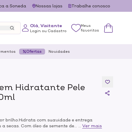
ca a Soneda
Nossas lojas
Trabalhe conosco
Olá, Visitante
Meus
favoritos
Login ou Cadastro
ementos
Ofertas
Novidades
yem Hidratante Pele
30ml
or brilho.Hidrata com suavidade e entrega
s a secas. Com óleo de semente de
...
Ver mais
eixa a pele confortável e pronta para receber