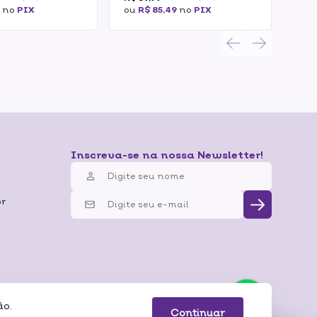
20
9
no
PIX
ou
R$ 85,49
no
PIX
ou
R
Inscreva-se na nossa Newsletter!
br
ão.
 Pagamentos
Continuar