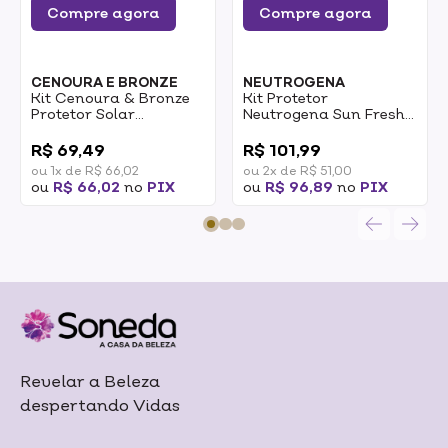
Compre agora
Compre agora
CENOURA E BRONZE
NEUTROGENA
Kit Cenoura & Bronze
Kit Protetor
Protetor Solar
Neutrogena Sun Fresh
Corporal 200ml +
Corporal FPS 70 200ml
0
0
Protetor Solar Facial
+ Protetor Facial FPS70
R$ 69,49
R$ 101,99
FPS50 1un
40g
ou 1x de R$ 66,02
ou 2x de R$ 51,00
ou
R$ 66,02
no
PIX
ou
R$ 96,89
no
PIX
Revelar a Beleza
despertando Vidas