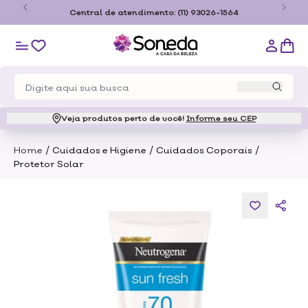
o
Central de atendimento:
(11) 93026-1564
Veja produtos perto de você!
Informe seu CEP
/
/
/
Home
Cuidados e Higiene
Cuidados Coporais
Protetor Solar