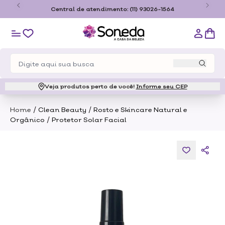
o
Central de atendimento:
(11) 93026-1564
Veja produtos perto de você!
Informe seu CEP
/
/
Home
Clean Beauty
Rosto e Skincare Natural e
/
Orgânico
Protetor Solar Facial