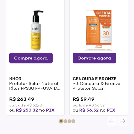
Compre agora
Compre agora
KHOR
CENOURA E BRONZE
Protetor Solar Natural
Kit Cenoura & Bronze
Khor FPS30 FP-UVA 17
Protetor Solar
Pump 140g
Corporal 200ml +
0
0
Protetor Facial 50g
R$ 263,49
R$ 59,49
FPS30 1un
ou 5x de R$ 52,70
ou 1x de R$ 56,52
ou
R$ 250,32
no
PIX
ou
R$ 56,52
no
PIX