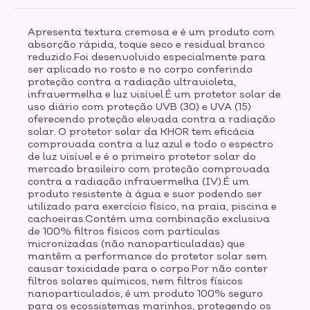
produto 100% seguro para os ecossistemas marinhos,
protegendo os recifes de corais (reef
Apresenta textura cremosa e é um produto com
safe).INDICAÇÃO:Indicado para pele seca, mas pode
absorção rápida, toque seco e residual branco
ser usado por todos os tipos de pele.MODO DE
reduzido.Foi desenvolvido especialmente para
USOAGITE ANTES DE USAR. O Protetor Solar FPS 30
ser aplicado no rosto e no corpo conferindo
KHOR deve ser aplicado abundantemente sobre a pele
proteção contra a radiação ultravioleta,
seca do rosto no mínimo 30 minutos antes da
infravermelha e luz visível.É um protetor solar de
exposição ao sol e/ou sempre que necessário.
uso diário com proteção UVB (30) e UVA (15)
oferecendo proteção elevada contra a radiação
Recomenda-se reaplicar a cada 2h, e sempre após
solar. O protetor solar da KHOR tem eficácia
natação e banho, transpiração excessiva ou secar-se
comprovada contra a luz azul e todo o espectro
com toalha, mesmo em dias nublados.
de luz visível e é o primeiro protetor solar do
mercado brasileiro com proteção comprovada
contra a radiação infravermelha (IV).É um
produto resistente à água e suor podendo ser
utilizado para exercício físico, na praia, piscina e
cachoeiras.Contém uma combinação exclusiva
de 100% filtros físicos com partículas
micronizadas (não nanoparticuladas) que
mantêm a performance do protetor solar sem
causar toxicidade para o corpo.Por não conter
filtros solares químicos, nem filtros físicos
nanoparticulados, é um produto 100% seguro
para os ecossistemas marinhos, protegendo os