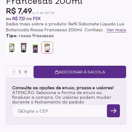
Francesas 200ml
R$ 7,49
ou 1x de R$ 7,12
ou
R$ 7,12
no
PIX
Saiba mais sobre o produto: Refil Sabonete Líquido Lux
Botanicals Rosas Francesas 200ml Conheça o refil de
...
Ver mais
sabonete líquido Lux Botanicals com a fragrância
Tipo:
rosas frascesas
rosas francesa que contém óleos hidraflorais que são
uma mistura de extratos de flores e óleos essenciais
que ajudam a proteger a sua pele contra o
ressecamento, deixando-a delicadamente macia ao
toque.
ADICIONAR À SACOLA
Consulte as opções de envio, prazos e valores!
ATENÇÃO: Selecione a forma de envio ao
finalizar a compra. Os valores podem mudar
durante o fechamento do pedido.