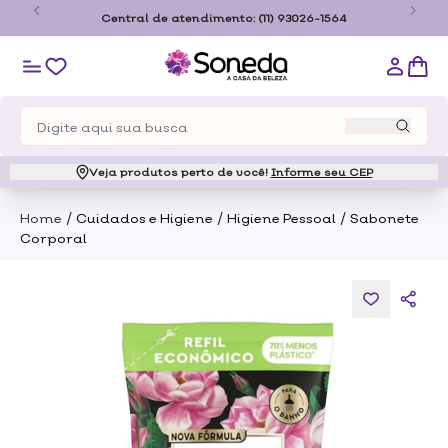
o
Central de atendimento:
(11) 93026-1564
Veja produtos perto de você!
Informe seu CEP
/
/
/
Home
Cuidados e Higiene
Higiene Pessoal
Sabonete
Corporal