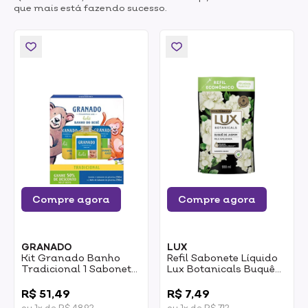
que mais está fazendo sucesso.
Compre agora
Compre agora
GRANADO
LUX
Kit Granado Banho
Refil Sabonete Líquido
Tradicional 1 Sabonete
Lux Botanicals Buquê
Líquido 250ml + 2 Refil
De Jasmim 200ml
0
0
De Sabonete Líquido
R$ 51,49
R$ 7,49
250ml 1un
ou 1x de R$ 48,92
ou 1x de R$ 7,12