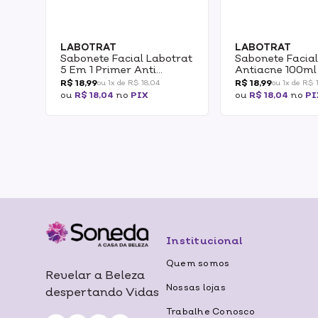
LABOTRAT
LABOTRAT
Sabonete Facial Labotrat
Sabonete Facial
5 Em 1 Primer Anti
Antiacne 100m
Oleosidade 100ml
R$ 18,99
R$ 18,99
ou 1x de R$ 18,04
ou 1x de R$ 
ou
R$ 18,04
no
PIX
ou
R$ 18,04
no
PI
Institucional
Quem somos
Revelar a Beleza
Nossas lojas
despertando Vidas
Trabalhe Conosco