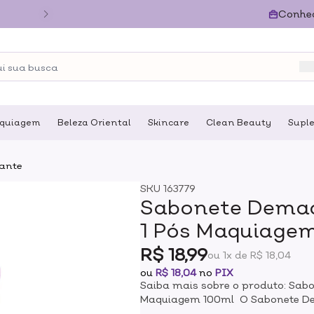
Conhe
quiagem
Beleza Oriental
Skincare
Clean Beauty
Supl
ante
SKU
163779
Sabonete Demaq
1 Pós Maquiage
R$ 18,99
ou 1x de R$ 18,04
ou
R$ 18,04
no
PIX
Saiba mais sobre o produto: Sab
Maquiagem 100ml O Sabonete D
desenvolvido para o rosto, olhos