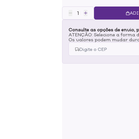
parabenos, não testado em anim
hidrata intensamente. Fórmula a
ADI
a maquiagem até mesmo as aprov
(ativo produzido naturalmente p
Consulte as opções de envio, p
e estimulantes de colágeno), extr
ATENÇÃO: Selecione a forma de
make a prova d'água- Equilibra o
Os valores podem mudar dura
uso: com o rosto molhado, aplic
Demaquilante Pós Maquiagem L
circulares, até obter uma espum