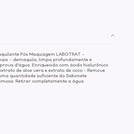
maquilante Pós Maquiagem LABOTRAT -
imais - demaquila, limpa profundamente e
rova d'água. Enriquecido com ácido hialurônico
extrato de aloe vera e extrato de coco.- Remove
 uma quantidade suficiente do Sabonete
mosa. Retirar completamente a água.