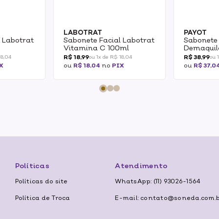
LABOTRAT
PAYOT
 Labotrat
Sabonete Facial Labotrat
Sabonete 
l
Vitamina C 100ml
Demaquil
R$ 18,99
R$ 38,99
18,04
ou 1x de R$ 18,04
ou 
X
ou
R$ 18,04
no
PIX
ou
R$ 37,0
Políticas
Atendimento
Políticas do site
WhatsApp: (11) 93026-1564
Política de Troca
E-mail: contato@soneda.com.