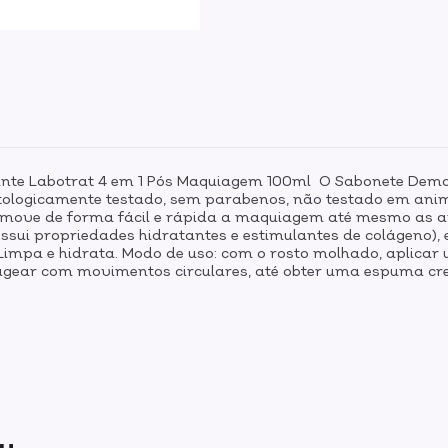
lante Labotrat 4 em 1 Pós Maquiagem 100ml O Sabonete De
matologicamente testado, sem parabenos, não testado em an
move de forma fácil e rápida a maquiagem até mesmo as ap
ssui propriedades hidratantes e estimulantes de colágeno), 
Limpa e hidrata. Modo de uso: com o rosto molhado, aplicar
ar com movimentos circulares, até obter uma espuma cre
ou