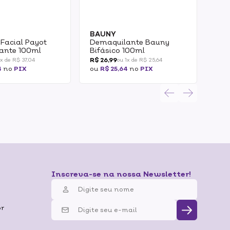
BAUNY
GR
Facial Payot
Demaquilante Bauny
Kit
ante 100ml
Bifásico 100ml
Tra
Líq
R$ 26,99
R$ 5
1x de R$ 37,04
ou 1x de R$ 25,64
Sab
4
no
PIX
ou
R$ 25,64
no
PIX
ou
R
1un
Inscreva-se na nossa Newsletter!
br