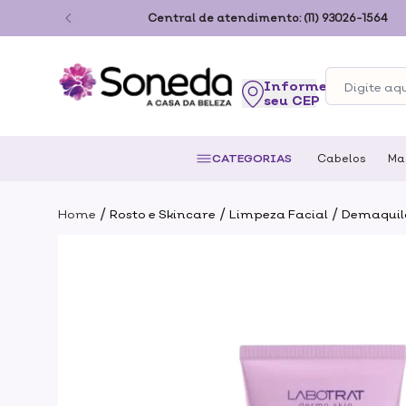
ão Paulo
Central de atendimento:
(11) 93026-1564
seu CEP
CATEGORIAS
Cabelos
Ma
/
/
/
Home
Rosto e Skincare
Limpeza Facial
Demaquil