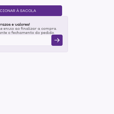
ais - demaquila, limpa profundamente e
vançada que remove de forma fácil e rápida
CIONAR À SACOLA
a d'água. Enriquecido com ácido hialurônico
elo corpo que possui propriedades hidratantes
razos e valores!
ato de aloe vera e extrato de coco.- Remove a
 envio ao finalizar a compra.
 pH da pele- Limpa e hidrata. Modo de
nte o fechamento do pedido.
ar uma quantidade suficiente do Sabonete
ABOTRAT, massagear com movimentos
a cremosa. Retirar completamente a água.