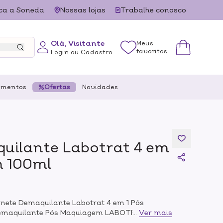
ca a Soneda
Nossas lojas
Trabalhe conosco
Olá, Visitante
Meus
favoritos
Login ou Cadastro
ementos
Ofertas
Novidades
uilante Labotrat 4 em
m 100ml
onete Demaquilante Labotrat 4 em 1 Pós
emaquilante Pós Maquiagem LABOTRAT -
...
Ver mais
 e lábios, dermatologicamente testado, sem