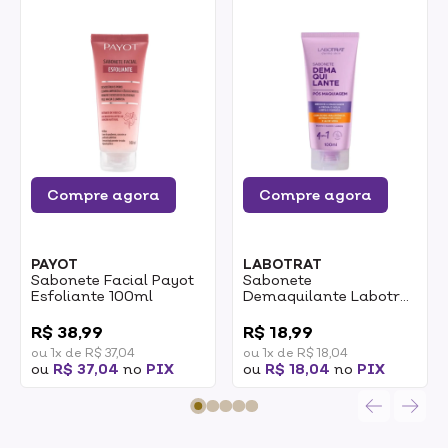
Compre agora
Compre agora
PAYOT
LABOTRAT
Sabonete Facial Payot
Sabonete
Esfoliante 100ml
Demaquilante Labotrat
4 Em 1 Pós Maquiagem
0
0
100ml
R$ 38,99
R$ 18,99
ou 1x de R$ 37,04
ou 1x de R$ 18,04
ou
R$ 37,04
no
PIX
ou
R$ 18,04
no
PIX