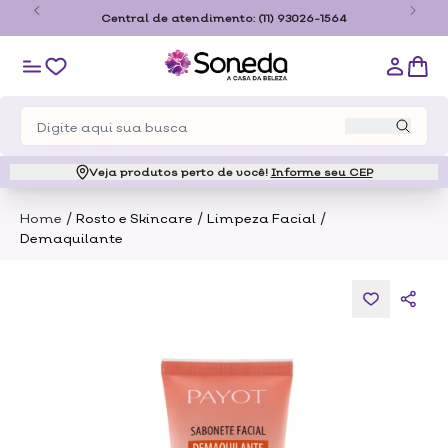
o
Central de atendimento:
(11) 93026-1564
Veja produtos perto de você!
Informe seu CEP
/
/
/
Home
Rosto e Skincare
Limpeza Facial
Demaquilante