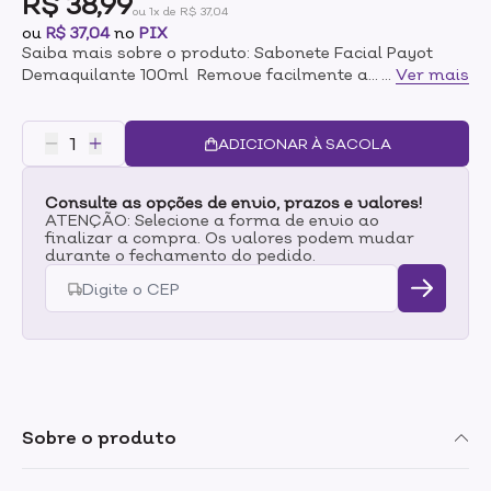
R$ 38,99
ou 1x de R$ 37,04
ou
R$ 37,04
no
PIX
Saiba mais sobre o produto: Sabonete Facial Payot
Demaquilante 100ml Remove facilmente a
...
Ver mais
maquiagem dos olhos, rosto e lábios. Eficaz para
remover maquiagem à prova d'água. Prático pode ser
usado durante o banho. A combinação dos ativos
ADICIONAR À SACOLA
promove uma sensação de pele macia. Para todos os
tipos de pele inclusive as sensíveis. Modo
Consulte as opções de envio, prazos e valores!
de uso: Aplicar no rosto úmido massageando em
ATENÇÃO: Selecione a forma de envio ao
movimentos circulares. Enxágue em abundância.
finalizar a compra. Os valores podem mudar
durante o fechamento do pedido.
Sobre o produto