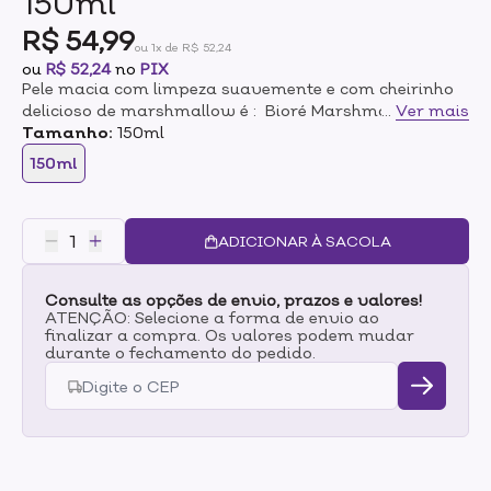
150ml
R$ 54,99
ou 1x de R$ 52,24
ou
R$ 52,24
no
PIX
Pele macia com limpeza suavemente e com cheirinho
delicioso de marshmallow é : Bioré Marshmallow
...
Ver mais
Whip.Proporciona maciez e hidratação suave. Este
Tamanho:
150ml
sabonete facial apresenta uma espuma ultra leve e
150ml
cremosa como marshmallow, de fácil
enxágue.Recomendado para todos os tipos de pele.
ADICIONAR À SACOLA
Consulte as opções de envio, prazos e valores!
ATENÇÃO: Selecione a forma de envio ao
finalizar a compra. Os valores podem mudar
durante o fechamento do pedido.