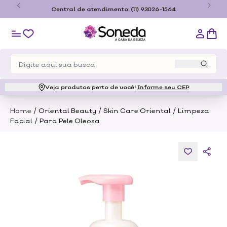
o
Central de atendimento:
(11) 93026-1564
Veja produtos perto de você!
Informe seu CEP
/
/
/
Home
Oriental Beauty
Skin Care Oriental
Limpeza
/
Facial
Para Pele Oleosa