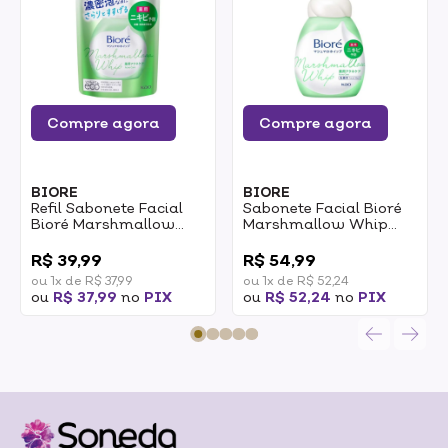
Compre agora
Compre agora
BIORE
BIORE
Refil Sabonete Facial
Sabonete Facial Bioré
Bioré Marshmallow
Marshmallow Whip
Whip Acne Care
Acne Care Espuma De
0
0
Espuma De Limpeza
Limpeza 150ml
R$ 39,99
R$ 54,99
150ml
ou 1x de R$ 37,99
ou 1x de R$ 52,24
ou
R$ 37,99
no
PIX
ou
R$ 52,24
no
PIX