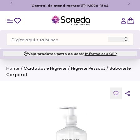
o
Central de atendimento:
(11) 93026-1564
Veja produtos perto de você!
Informe seu CEP
/
/
/
Home
Cuidados e Higiene
Higiene Pessoal
Sabonete
Corporal