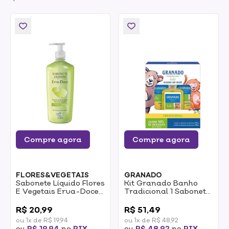
Compre agora
Compre agora
FLORES&VEGETAIS
GRANADO
Sabonete Líquido Flores
Kit Granado Banho
E Vegetais Erva-Doce
Tradicional 1 Sabonete
310ml
Líquido 250ml + 2 Refil
0
0
De Sabonete Líquido
R$ 20,99
R$ 51,49
250ml 1un
ou 1x de R$ 19,94
ou 1x de R$ 48,92
ou
R$ 19,94
no
PIX
ou
R$ 48,92
no
PIX