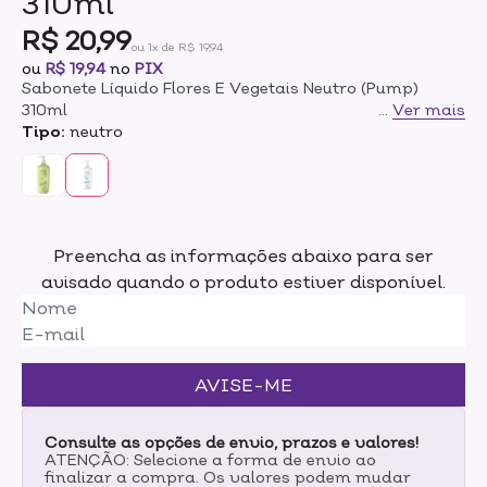
310ml
R$ 20,99
ou 1x de R$ 19,94
ou
R$ 19,94
no
PIX
Sabonete Líquido Flores E Vegetais Neutro (Pump)
310ml
...
Ver mais
Tipo:
neutro
Preencha as informações abaixo para ser
avisado quando o produto estiver disponível.
AVISE-ME
Consulte as opções de envio, prazos e valores!
ATENÇÃO: Selecione a forma de envio ao
finalizar a compra. Os valores podem mudar