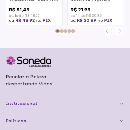
Líquido 250ml + 2 Refil
Tradicional
0
0
De Sabonete Líquido
R$ 51,49
R$ 21,99
250ml 1un
ou 1x de R$ 48,92
ou 1x de R$ 20,89
ou
R$ 48,92
no
PIX
ou
R$ 20,89
no
PIX
Revelar a Beleza
despertando Vidas
Institucional
Políticas