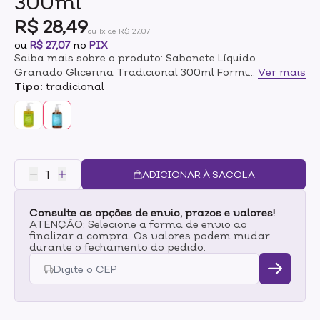
300ml
R$ 28,49
ou 1x de R$ 27,07
ou
R$ 27,07
no
PIX
Saiba mais sobre o produto: Sabonete Líquido
Granado Glicerina Tradicional 300ml Formulado com
...
Ver mais
glicerina vegetal e pH da pele. Limpa com suavidade a
Tipo:
tradicional
pele, deixando-a macia e perfumada. Enriquecido com
alta concentração de extrato de glicerina vegetal, que
tem ações emoliente e hidratante. Indicado para a
limpeza diária de todos os tipos de pele. Fórmula
biodegradável. Livre de parabenos e ingredientes de
origem animal. Modo de Uso: Aplique uma pequena
ADICIONAR À SACOLA
quantidade do sabonete nas mãos ou pelo corpo.
Enxágue em seguida.
Consulte as opções de envio, prazos e valores!
ATENÇÃO: Selecione a forma de envio ao
finalizar a compra. Os valores podem mudar
durante o fechamento do pedido.