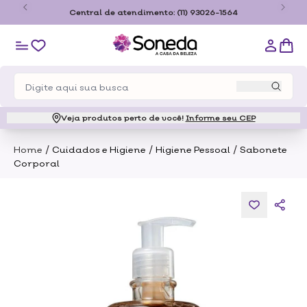
estado de São
Central de atendimento:
(11) 93026-1564
Veja produtos perto de você!
Informe seu CEP
/
/
/
Home
Cuidados e Higiene
Higiene Pessoal
Sabonete
Corporal