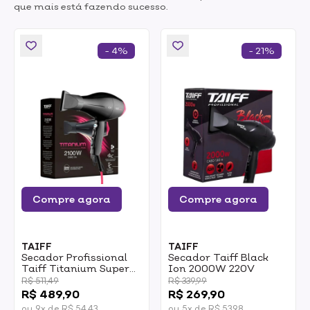
que mais está fazendo sucesso.
- 4%
- 21%
Compre agora
Compre agora
TAIFF
TAIFF
Secador Profissional
Secador Taiff Black
Taiff Titanium Super
Ion 2000W 220V
Potente 2100W 220V
R$ 511,49
R$ 339,99
R$ 489,90
R$ 269,90
ou 9x de R$ 54,43
ou 5x de R$ 53,98