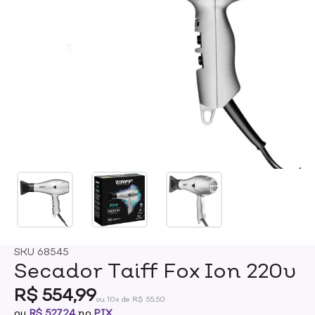
SKU
68545
Secador Taiff Fox Ion 220v
R$ 554,99
ou 10x de R$ 55,50
ou
R$ 527,24
no
PIX