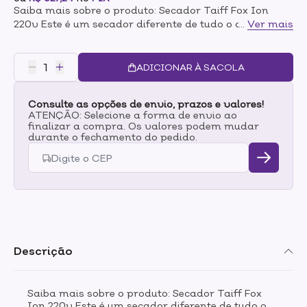
Saiba mais sobre o produto: Secador Taiff Fox Ion
220v Este é um secador diferente de tudo o que você já
...
Ver mais
viu. Além de muito potente, chegando a 2000W, ele
emite mais de 5 milhões de íons negativos por cm3. é
muito mais compacto e leve que os secadores
ADICIONAR À SACOLA
normais. Com apenas 20cm, ele proporciona muito
mais conforto e mobilidade aos profissionais. É
Consulte as opções de envio, prazos e valores!
possível deixar o desempenho do Taiff Fox Íon mais
ATENÇÃO: Selecione a forma de envio ao
eficiente. O secador vem acompanhado de
finalizar a compra. Os valores podem mudar
um direcionador de ar, que assegura um resultado
durante o fechamento do pedido.
ainda melhor. O desempenho do Taiff Fox Íon é
incrível. Além de 2000 Watts de potência, o secador
possui quatro temperaturas e duas velocidades. Ele
conta com a tecnologia de emissão de íons negativos,
que selam a cutícula dos fios e os deixam muito mais
brilhantes e sedosos.
Descrição
Saiba mais sobre o produto: Secador Taiff Fox
Ion 220v Este é um secador diferente de tudo o