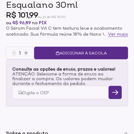
Esqualano 30ml
R$ 101,99
ou 2x de R$ 51,00
ou
R$ 96,89
no
PIX
O Sérum Facial Vit C tem textura leve e acabamento
acetinado. Sua fórmula reúne 18% de Nano Vitamina
...
Ver mais
C, 0,5% de Ácido Ferúlico, 3% de Esqualano e 0,001%
de Astaxantina, ativos poderosos que trabalham em
sinergia para combater os radicais livres.O sérum
ADICIONAR À SACOLA
facial antioxidante tem como função prevenir o
envelhecimento, reduzir linhas finas e trazer mais
Consulte as opções de envio, prazos e valores!
firmeza e luminosidade à pele, sem deixá-la
ATENÇÃO: Selecione a forma de envio ao
oleosa.ATIVOS:18% Nano Vitamina C
finalizar a compra. Os valores podem mudar
(nanoencapsulada): potente ação antioxidante;
durante o fechamento do pedido.
estimula a síntese de colágeno, uniformiza o tom e
garante estabilidade prolongada e maior
permeação0,5% Ácido Ferúlico: antioxidante eficaz
que protege contra os danos dos raios UV.3%
Esqualano: restaura elasticidade e flexibilidade, forma
barreira protetora para evitar a perda de água, e
proporciona toque sedoso.0,001% Astaxantina:
antioxidante ultrapotente (até 6 000 vezes mais eficaz
Sobre o produto