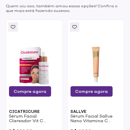
Quem viu isso, também amou essas opções! Confira o
que mais está fazendo sucesso.
Compre agora
Compre agora
CICATRICURE
SALLVE
Sérum Facial
Sérum Facial Sallve
Clareador Vit C
Nano Vitamina C
Cicatricure 10% Nano
Antioxidante
0
0
Vitamina C 30ml
Hidratante 35g