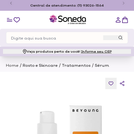
o
Central de atendimento:
(11) 93026-1564
Veja produtos perto de você!
Informe seu CEP
/
/
/
Home
Rosto e Skincare
Tratamentos
Sérum