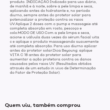
produto. INDICAÇÃO:Indicado para uso diário,
de manhã e à noite, sobre a pele limpa e seca,
aplicando antes do hidratante e, no período
diurno, sempre antes do protetor solar para
potencializar a proteção contra os raios
UV.Aplique 2 doses com o pump e massageie até
completa absorção em rosto, pescoço e
colo.MODO DE USO:Com a pele limpa e seca,
acione a válvula duas vezes do sérum facial vita
c e aplique o produto massageando suavemente
até completa absorção. Para uso diurno aplicar
antes do protetor solar.Dica Beyoung: aplique
VITA C 18 antes do protetor solar para
aumentar a ação protetora contra os danos
causados pelos raios UV. (Resultados obtidos
através de um estudo in vivo de Determinação
do Fator de Proteção Solar).
Quem viu, também comprou