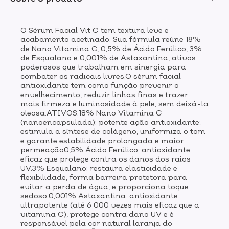
que a vitamina C), protege contra dano UV e é
responsável pela cor natural laranja do
produto. INDICAÇÃO:Indicado para uso diário, de
O Sérum Facial Vit C tem textura leve e
manhã e à noite, sobre a pele limpa e seca, aplicando
acabamento acetinado. Sua fórmula reúne 18%
antes do hidratante e, no período diurno, sempre
de Nano Vitamina C, 0,5% de Ácido Ferúlico, 3%
antes do protetor solar para potencializar a proteção
de Esqualano e 0,001% de Astaxantina, ativos
contra os raios UV.Aplique 2 doses com o pump e
poderosos que trabalham em sinergia para
massageie até completa absorção em rosto, pescoço e
combater os radicais livres.O sérum facial
colo.MODO DE USO:Com a pele limpa e seca, acione a
antioxidante tem como função prevenir o
envelhecimento, reduzir linhas finas e trazer
válvula duas vezes do sérum facial vita c e aplique o
mais firmeza e luminosidade à pele, sem deixá-la
produto massageando suavemente até completa
oleosa.ATIVOS:18% Nano Vitamina C
absorção. Para uso diurno aplicar antes do protetor
(nanoencapsulada): potente ação antioxidante;
solar.Dica Beyoung: aplique VITA C 18 antes do
estimula a síntese de colágeno, uniformiza o tom
protetor solar para aumentar a ação protetora
e garante estabilidade prolongada e maior
contra os danos causados pelos raios UV. (Resultados
permeação0,5% Ácido Ferúlico: antioxidante
obtidos através de um estudo in vivo de
eficaz que protege contra os danos dos raios
Determinação do Fator de Proteção Solar).
UV.3% Esqualano: restaura elasticidade e
flexibilidade, forma barreira protetora para
evitar a perda de água, e proporciona toque
sedoso.0,001% Astaxantina: antioxidante
ultrapotente (até 6 000 vezes mais eficaz que a
vitamina C), protege contra dano UV e é
responsável pela cor natural laranja do