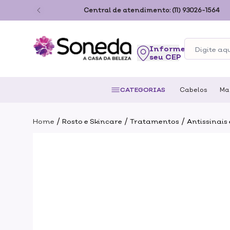
ão Paulo
Central de atendimento:
(11) 93026-1564
seu CEP
CATEGORIAS
Cabelos
Ma
/
/
/
Home
Rosto e Skincare
Tratamentos
Antissinais