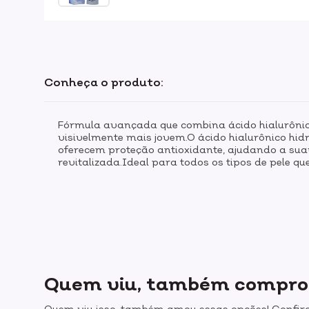
Conheça o produto:
Fórmula avançada que combina ácido hialurônic
visivelmente mais jovem.O ácido hialurônico hid
oferecem proteção antioxidante, ajudando a sua
revitalizada.Ideal para todos os tipos de pele 
Quem viu, também compr
Quem viu isso, também amou essas opções! Confira