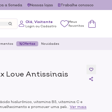
ca a Soneda
Nossas lojas
Trabalhe conosco
Olá, Visitante
Meus
favoritos
Login ou Cadastro
ementos
Ofertas
Novidades
x Love Antissinais
ido hialurônico, vitamina B5, vitamina C e
envelhecimento e promover uma pele
...
Ver mais
 hialurônico hidrata profundamente, enquanto