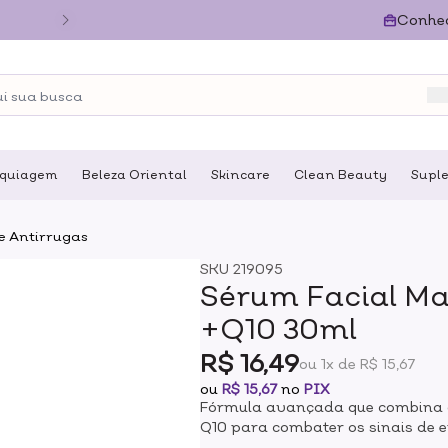
Conhe
quiagem
Beleza Oriental
Skincare
Clean Beauty
Supl
 e Antirrugas
SKU
219095
Sérum Facial Ma
+Q10 30ml
R$ 16,49
ou 1x de R$ 15,67
ou
R$ 15,67
no
PIX
Fórmula avançada que combina ác
Q10 para combater os sinais de 
visivelmente mais jovem.O ácido