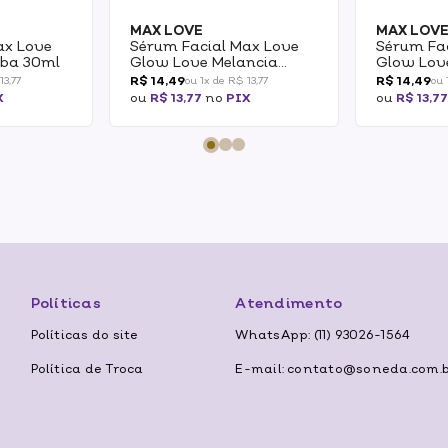
MAX LOVE
MAX LOV
ax Love
Sérum Facial Max Love
Sérum Fa
aba 30ml
Glow Love Melancia
Glow Lov
30ml
30ml
R$ 14,49
R$ 14,49
13,77
ou 1x de R$ 13,77
ou 
X
ou
R$ 13,77
no
PIX
ou
R$ 13,7
Políticas
Atendimento
Políticas do site
WhatsApp: (11) 93026-1564
Política de Troca
E-mail: contato@soneda.com.