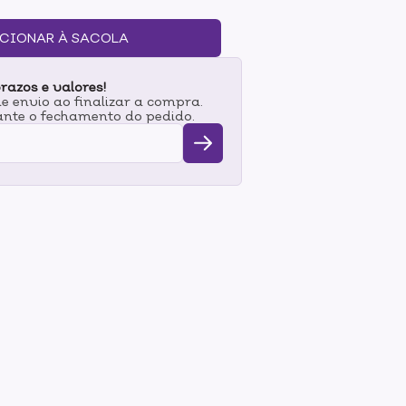
 textura da pele.A vitamina B5 e o Q10
ajudando a suavizar linhas finas e melhorar a
CIONAR À SACOLA
 uma aparência renovada e revitalizada.Ideal
buscam reduzir os sinais de envelhecimento e
razos e valores!
 envio ao finalizar a compra.
nte o fechamento do pedido.