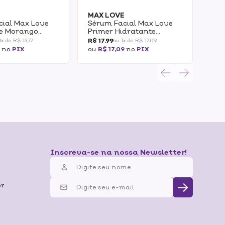
E
MAX LOVE
NI
cial Max Love
Sérum Facial Max Love
Sér
e Morango
Primer Hidratante
Niv
OilFree (Noite) 30ml
R$ 17,99
R$ 1
1x de R$ 13,77
ou 1x de R$ 17,09
7
no
PIX
ou
R$ 17,09
no
PIX
ou
R
Inscreva-se na nossa Newsletter!
br