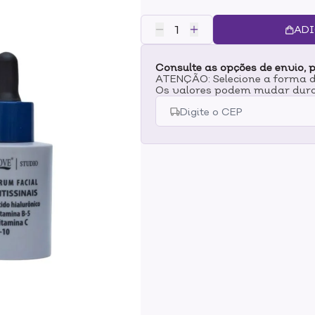
a vitamina C ilumina e melhora a
oferecem proteção antioxidante, 
ADI
firmeza da pele, proporcionando
para todos os tipos de pele que 
Consulte as opções de envio, p
aumentar a luminosidade.
ATENÇÃO: Selecione a forma de
Os valores podem mudar dura