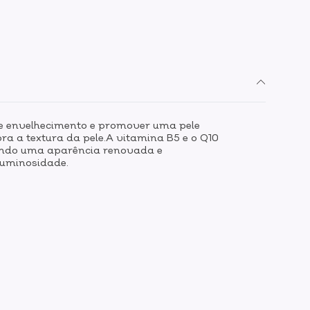
de envelhecimento e promover uma pele
a a textura da pele.A vitamina B5 e o Q10
onando uma aparência renovada e
 luminosidade.