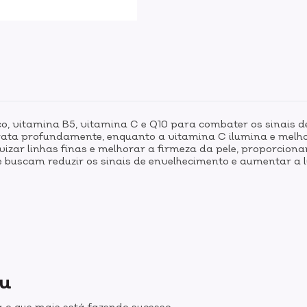
o, vitamina B5, vitamina C e Q10 para combater os sinais 
rata profundamente, enquanto a vitamina C ilumina e melhor
vizar linhas finas e melhorar a firmeza da pele, proporci
que buscam reduzir os sinais de envelhecimento e aumentar a
ou
 o que mais está fazendo sucesso.