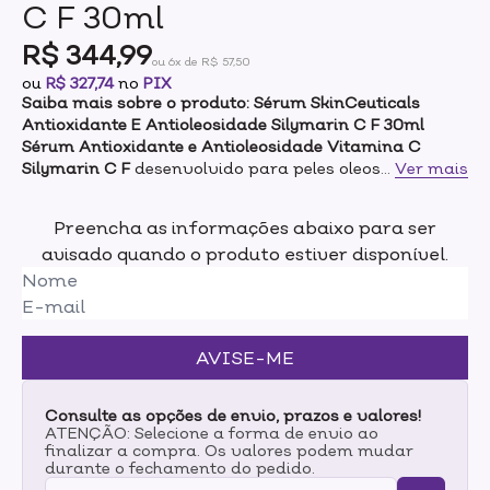
C F 30ml
R$ 344,99
ou 6x de R$ 57,50
ou
R$ 327,74
no
PIX
Saiba mais sobre o produto: Sérum SkinCeuticals
Antioxidante E Antioleosidade Silymarin C F 30ml
Sérum Antioxidante e Antioleosidade Vitamina C
Silymarin C F
desenvolvido para peles oleosas e
...
Ver mais
acneicas.
Preencha as informações abaixo para ser
Benefícios:
avisado quando o produto estiver disponível.
Previne e corrige sinais de envelhecimento,
Uniformiza o tom da pele,
Previne inflamações causadas por excesso de
oleosidade,
Reduz oleosidade em até 76% .
AVISE-ME
Modo de uso:
Aplicar uma vez ao dia, pela manhã, sobre a pele
Consulte as opções de envio, prazos e valores!
previamente limpa e seca. Colocar 4 a 5 gotas na
ATENÇÃO: Selecione a forma de envio ao
finalizar a compra. Os valores podem mudar
palma da mão. Usando a ponta dos dedos, aplicar
durante o fechamento do pedido.
sobre o rosto, pescoço e colo.