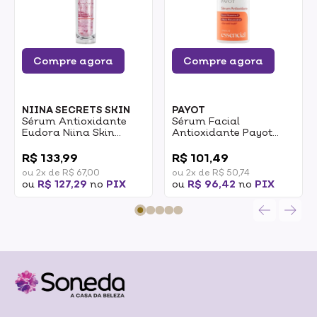
Compre agora
Compre agora
NIINA SECRETS SKIN
PAYOT
Sérum Antioxidante
Sérum Facial
Eudora Niina Skin
Antioxidante Payot
Vitamina C 30ml
Essencial 30ml
0
0
R$ 133,99
R$ 101,49
ou 2x de R$ 67,00
ou 2x de R$ 50,74
ou
R$ 127,29
no
PIX
ou
R$ 96,42
no
PIX