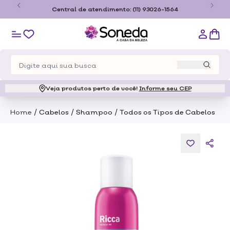
o
Central de atendimento:
(11) 93026-1564
Veja produtos perto de você!
Informe seu CEP
/
/
/
Home
Cabelos
Shampoo
Todos os Tipos de Cabelos