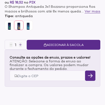
ou
R$ 18,52
no
PIX
O Shampoo Antiqueda 3x1 Bozzano proporciona fios
macios e brilhosos com até 8x menos queda por
...
Ver mais
quebra! Sua fórmula auxilia no fortalecimento dos fios,
Tipo:
antiqueda
deixando-os mais saudáveis e resistentes, além de
contar com ingredientes como Cafeína, Vitaminas E e
B3. Indicado para uso diário.
ADICIONAR À SACOLA
Consulte as opções de envio, prazos e valores!
ATENÇÃO: Selecione a forma de envio ao
finalizar a compra. Os valores podem mudar
durante o fechamento do pedido.