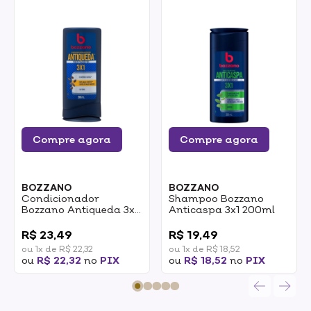
Compre agora
Compre agora
BOZZANO
BOZZANO
Condicionador
Shampoo Bozzano
Bozzano Antiqueda 3x1
Anticaspa 3x1 200ml
200ml
0
0
R$ 23,49
R$ 19,49
ou 1x de R$ 22,32
ou 1x de R$ 18,52
ou
R$ 22,32
no
PIX
ou
R$ 18,52
no
PIX