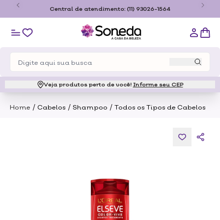
o
Central de atendimento:
(11) 93026-1564
Veja produtos perto de você!
Informe seu CEP
/
/
/
Home
Cabelos
Shampoo
Todos os Tipos de Cabelos