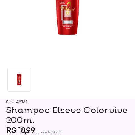
SKU
48161
Shampoo Elseve Colorvive
200ml
R$ 18,99
ou 1x de R$ 18,04