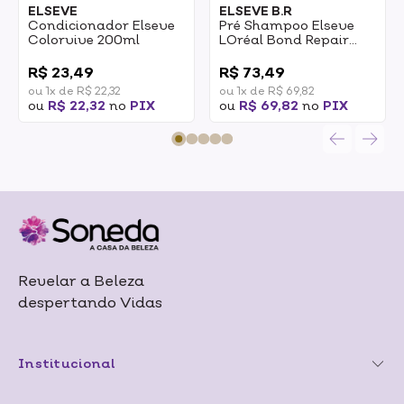
ELSEVE
ELSEVE B.R
Condicionador Elseve
Pré Shampoo Elseve
Colorvive 200ml
LOréal Bond Repair
200ml
0
0
R$ 23,49
R$ 73,49
ou 1x de R$ 22,32
ou 1x de R$ 69,82
ou
R$ 22,32
no
PIX
ou
R$ 69,82
no
PIX
Revelar a Beleza
despertando Vidas
Institucional