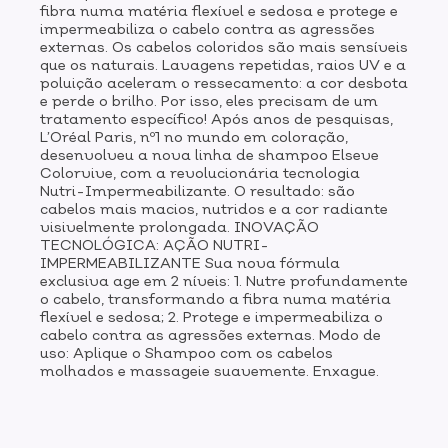
fibra numa matéria flexível e sedosa e protege e
impermeabiliza o cabelo contra as agressões
externas. Os cabelos coloridos são mais sensíveis
que os naturais. Lavagens repetidas, raios UV e a
poluição aceleram o ressecamento: a cor desbota
e perde o brilho. Por isso, eles precisam de um
tratamento específico! Após anos de pesquisas,
L’Oréal Paris, nº1 no mundo em coloração,
desenvolveu a nova linha de shampoo Elseve
Colorvive, com a revolucionária tecnologia
Nutri-Impermeabilizante. O resultado: são
cabelos mais macios, nutridos e a cor radiante
visivelmente prolongada. INOVAÇÃO
TECNOLÓGICA: AÇÃO NUTRI-
IMPERMEABILIZANTE Sua nova fórmula
exclusiva age em 2 níveis: 1. Nutre profundamente
o cabelo, transformando a fibra numa matéria
flexível e sedosa; 2. Protege e impermeabiliza o
cabelo contra as agressões externas. Modo de
uso: Aplique o Shampoo com os cabelos
molhados e massageie suavemente. Enxague.