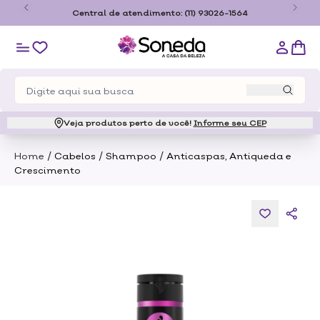
o
Central de atendimento:
(11) 93026-1564
Veja produtos perto de você!
Informe seu CEP
/
/
/
Home
Cabelos
Shampoo
Anticaspas, Antiqueda e
Crescimento