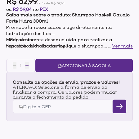
R$ 62,99
ou 1x de R$ 59,84
ou
R$ 59,84
no
PIX
Saiba mais sobre o produto: Shampoo Haskell Cavalo
Forte Hidra 300ml
Promove limpeza suave e age diretamente na
hidratação dos fios.
- Especialmente desenvolvida para realizar a
Modo de uso:
reposição hídrica nos fios
Nos cabelos molhados, aplique o shampoo,
...
Ver mais
- A linha proporciona hidratação intensa e brilho
massageando o couro cabeludo em suaves
extra à fibra capilar
movimentos circulares. Enxágue bem. Se necessário,
- Os ativos ácido hialurônico, rosa mosqueta e
repita a aplicação.
ADICIONAR À SACOLA
vitamina B3 agem na camada mais profunda do fio,
evitando o ressecamento e deixando os cabelos com
Consulte as opções de envio, prazos e valores!
mais maleabilidade.
ATENÇÃO: Selecione a forma de envio ao
finalizar a compra. Os valores podem mudar
durante o fechamento do pedido.