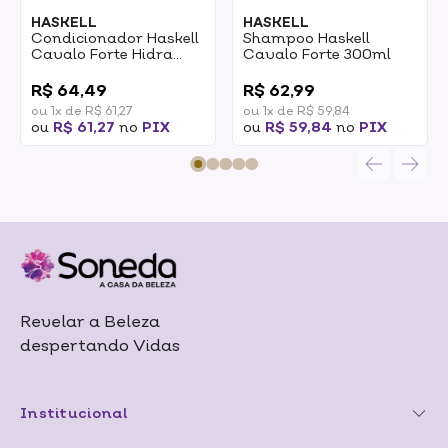
HASKELL
HASKELL
Condicionador Haskell
Shampoo Haskell
Cavalo Forte Hidra
Cavalo Forte 300ml
300ml
0
0
R$ 64,49
R$ 62,99
ou 1x de R$ 61,27
ou 1x de R$ 59,84
ou
R$ 61,27
no
PIX
ou
R$ 59,84
no
PIX
Revelar a Beleza
despertando Vidas
Institucional