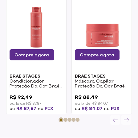
Compre agora
Compre agora
BRAE STAGES
BRAE STAGES
Condicionador
Máscara Capilar
Proteção Da Cor Braé
Proteção Da Cor Braé
Stages Color Protect
Stages Color Protect
0
0
250ml
200g
R$ 92,49
R$ 88,49
ou 1x de R$ 87,87
ou 1x de R$ 84,07
ou
R$ 87,87
no
PIX
ou
R$ 84,07
no
PIX