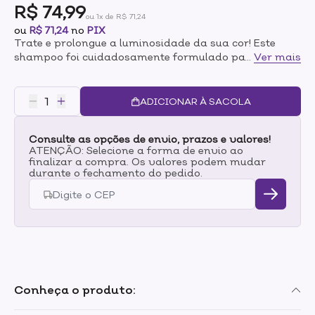
R$ 74,99
ou 1x de R$ 71,24
ou
R$ 71,24
no
PIX
Trate e prolongue a luminosidade da sua cor! Este
shampoo foi cuidadosamente formulado para manter
...
Ver mais
a vitalidade dos seus cabelos coloridos enquanto
proporciona uma limpeza suave e eficaz. Age para
proteger contra o desbotamento, garantindo que sua
ADICIONAR À SACOLA
cor continue vibrante e os fios, saudáveis. Com um
poderoso efeito antioxidante, protege a cor por mais
Consulte as opções de envio, prazos e valores!
tempo, além de promover hidratação prolongada,
ATENÇÃO: Selecione a forma de envio ao
maciez e um brilho deslumbrante aos seus cabelos.
finalizar a compra. Os valores podem mudar
durante o fechamento do pedido.
Conheça o produto: