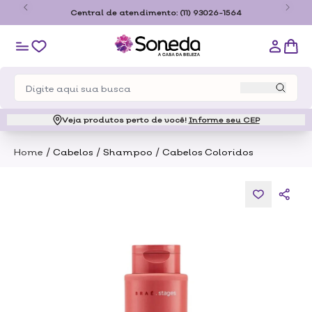
o
Central de atendimento:
(11) 93026-1564
Veja produtos perto de você!
Informe seu CEP
/
/
/
Home
Cabelos
Shampoo
Cabelos Coloridos