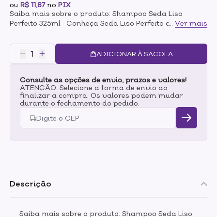
ou
R$ 11,87
no
PIX
Saiba mais sobre o produto: Shampoo Seda Liso
Perfeito 325ml Conheça Seda Liso Perfeito com
...
Ver mais
Infusão Ativa. Uma poderosa combinação de
vitamina, óleo e proteína, desenvolvido para as
necessidades do seu cabelo. - Traz vida e movimento
ADICIONAR À SACOLA
aos cabelos lisos.- Usa uma fórmula exclusiva que
contém proteína da seda- Ajuda a manter o
Consulte as opções de envio, prazos e valores!
alinhamento de cada fio- Shampoo Seda Liso Perfeito
ATENÇÃO: Selecione a forma de envio ao
pode ser usado diariamente O Shampoo seda liso
finalizar a compra. Os valores podem mudar
perfeito deixa os fios cheios de vida, vibrantes,
durante o fechamento do pedido.
gostosos de tocar e com balanço super natural. Modo
de uso: Coloque na mão, aplique no cabelo, massageie
suavemente e enxágue. Quer resultados ainda mais
incríveis? Use também o Tratamento Condicionador
Seda Liso Perfeito.
Descrição
Saiba mais sobre o produto: Shampoo Seda Liso