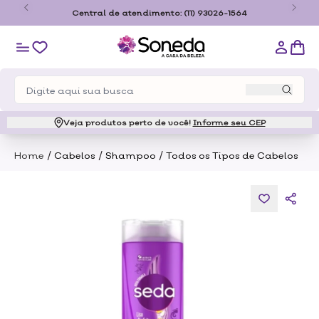
o
Central de atendimento:
(11) 93026-1564
Veja produtos perto de você!
Informe seu CEP
/
/
/
Home
Cabelos
Shampoo
Todos os Tipos de Cabelos