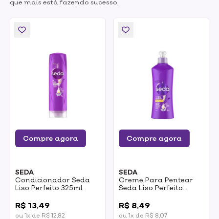
que mais está fazendo sucesso.
Compre agora
Compre agora
SEDA
SEDA
Condicionador Seda
Creme Para Pentear
Liso Perfeito 325ml
Seda Liso Perfeito
300ml
0
0
R$ 13,49
R$ 8,49
ou 1x de R$ 12,82
ou 1x de R$ 8,07