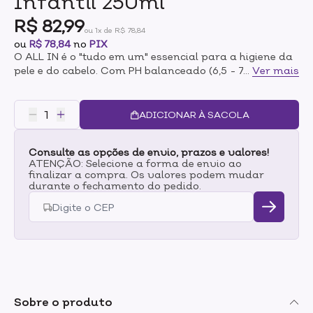
Infantil 250ml
R$ 82,99
ou 1x de R$ 78,84
ou
R$ 78,84
no
PIX
O ALL IN é o "tudo em um" essencial para a higiene da
pele e do cabelo. Com PH balanceado (6,5 - 7,5) e
...
Ver mais
fórmula segura para peles delicadas, o ALL IN é
mesmo tudo o que as #tomorrowmoms precisam: um
produto multifuncional, seguro e eficaz!Limpa e
ADICIONAR À SACOLA
purifica suavemente o couro cabeludo, os fios e a pele.
O ALL IN ajuda a protegê-los do efeito destrutivo da
Consulte as opções de envio, prazos e valores!
poluição ambiental e dos raios solares e reequilibra a
ATENÇÃO: Selecione a forma de envio ao
microflora da pele.Sensorial: Fragrância com notas de
finalizar a compra. Os valores podem mudar
baunilha e bergamota - uma combinação que exala
durante o fechamento do pedido.
aconchego, infância e frescor.BENEFÍCIOS- Shampoo
e sabonete líquido infantil em um só produto. Indicado
para cabelo e corpo | Uso diário- Seguro para bebês e
crianças, desde o primeiro dia de vida-
Dermatologicamente e oftalmologicamente testado-
Hipoalergênico | Seguro para peles sensíveis- Somos
livres de: silicones, sulfatos, ftalatos, parabenos,
petrolatos, quaternium, PEGs, amida, triclosan e
Sobre o produto
corantes- pH: 6,5 - 7,5INDICAÇÃO: Indicado para