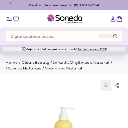
o
Central de atendimento:
(11) 93026-1564
Veja produtos perto de você!
Informe seu CEP
/
/
/
Home
Clean Beauty
Infantil Orgânico e Natural
/
Cabelos Naturais
Shampoo Natural