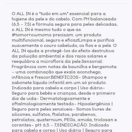
cabelo e corpo | Uso diário | Seguro para peles
sensíveis.MODO DE USO:Deve ser aplicado
O ALL IN é o "tudo em um" essencial para a
exclusivamente por adulto.1- Aplique uma quantidade
higiene da pele e do cabelo. Com PH balanceado
do ALL IN em suas mãos e esfregue até que o produto
(6,5 - 7,5) e fórmula segura para peles delicadas,
se espalhe;2- Na pele e cabelo molhados, massageie
o ALL IN é mesmo tudo o que as
até formar uma leve espuma;3- Enxágue até a
#tomorrowmoms precisam: um produto
remoção completa do produto.Bônus: No pós banho,
multifuncional, seguro e eficaz!Limpa e purifica
use o MULTI LEAVE-IN nos cabelos e o MILK LOTION
suavemente o couro cabeludo, os fios e a pele. O
ALL IN ajuda a protegê-los do efeito destrutivo
na pele para melhores resultados.
da poluição ambiental e dos raios solares e
reequilibra a microflora da pele.Sensorial:
Fragrância com notas de baunilha e bergamota
- uma combinação que exala aconchego,
infância e frescor.BENEFÍCIOS- Shampoo e
sabonete líquido infantil em um só produto.
Indicado para cabelo e corpo | Uso diário-
Seguro para bebês e crianças, desde o primeiro
dia de vida- Dermatologicamente e
oftalmologicamente testado- Hipoalergênico |
Seguro para peles sensíveis- Somos livres de:
silicones, sulfatos, ftalatos, parabenos,
petrolatos, quaternium, PEGs, amida, triclosan e
corantes- pH: 6,5 - 7,5INDICAÇÃO: Indicado
para cabelo e corpo | Uso diário | Seguro para