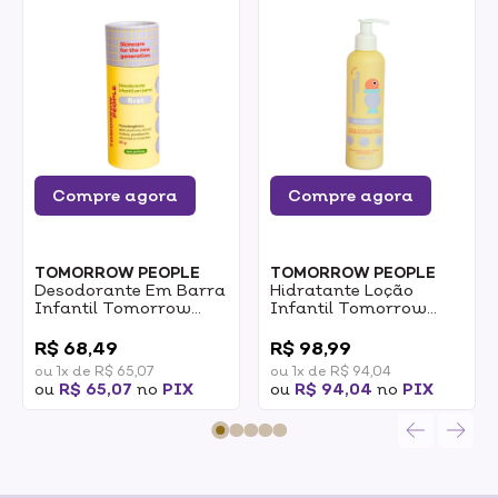
Compre agora
Compre agora
TOMORROW PEOPLE
TOMORROW PEOPLE
Desodorante Em Barra
Hidratante Loção
Infantil Tomorrow
Infantil Tomorrow
People Firt 30g
People Milk Lotion
0
0
200ml
R$ 68,49
R$ 98,99
ou 1x de R$ 65,07
ou 1x de R$ 94,04
ou
R$ 65,07
no
PIX
ou
R$ 94,04
no
PIX