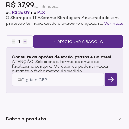
R$ 37,99
ou 1x de R$ 36,09
ou
R$ 36,09
no
PIX
O Shampoo TRESemmé Blindagem Antiumidade tem
proteção térmica desde o chuveiro e ajuda no combate
...
Ver mais
à real causa do frizz, a umidade.Ideal para quem
busca um cabelo disciplinado, alinhado e com brilho
intenso, esse shampoo promove uma limpeza eficaz
ADICIONAR À SACOLA
sem ressecar os fios, sendo perfeito para o uso
diário.BENEFICIOS - Ação antifrizz imediata- Contém
Consulte as opções de envio, prazos e valores!
ácido hialurônico e queratina hidrolisada, ativos que
ATENÇÃO: Selecione a forma de envio ao
selam as cutículas capilares.- Proteção térmica desde
finalizar a compra. Os valores podem mudar
o chuveiro e ajuda no combate à real causa do frizz, a
durante o fechamento do pedido.
umidade.MODO DE USO Aplique nos cabelos molhados
e massageie suavemente o couro cabeludo até formar
espuma.Enxágue bem e, se necessário, repita a
aplicação.
Sobre o produto