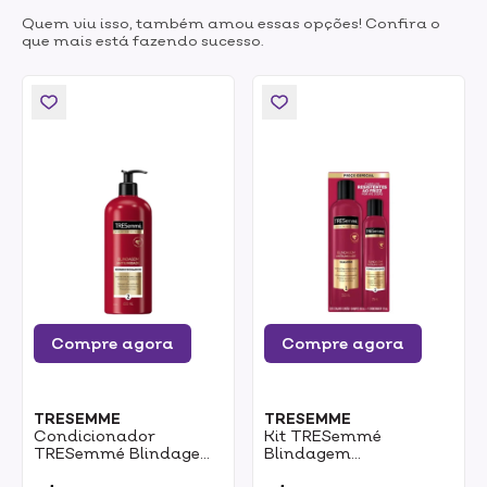
Quem viu isso, também amou essas opções! Confira o
que mais está fazendo sucesso.
Compre agora
Compre agora
TRESEMME
TRESEMME
Condicionador
Kit TRESemmé
TRESemmé Blindagem
Blindagem
Antiumidade 650ml
Antiumidade Shampoo
0
0