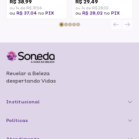
350ml +
R$ 38,99
R$ 29,49
Condicionador 175ml
ou 1x de R$ 37,04
ou 1x de R$ 28,02
ou
R$ 37,04
no
PIX
ou
R$ 28,02
no
PIX
Revelar a Beleza
despertando Vidas
Institucional
Políticas
Atendimento