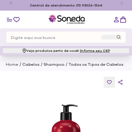
o
Central de atendimento:
(11) 93026-1564
Veja produtos perto de você!
Informe seu CEP
/
/
/
Home
Cabelos
Shampoo
Todos os Tipos de Cabelos