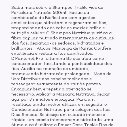
Triskle Fios de Porcelana Óleo de Coco, logo após do
Saiba mais sobre o Shampoo Triskle Fios de
shampoo, pois ela restaura a parte interna do fio,
Porcelana Nutrição 500ml: Exclusiva
diminuindo a porosidade, deixando-os ultra
combinação do BioRestore com agentes
hidratados, proporciona alto efeito condicionante.
emolientes que hidratam e regeneram os fios,
Além de que devolve saúde e força aos cabelos,
proporcionando aos cabelos maciez, brilho e
tornando-os muito mais macios e brilhosos.
nutrição celular. O Shampoo Nutritivo purifica a
Tratamento profundo e instantâneo.
fibra capilar, nutrindo internamente as cutículas
dos fios, deixando-os sedosos, hidratados e
brilhantes. Ativos: Manteiga de Karité: Confere
emoliência e restaura fios danificados.
D'Pantenol: Pró-vitamina B5 que atua como
condicionador, facilitando a penteabilidade dos
fios. Auxilia na retenção de umidade,
promovendo hidratação prolongada. Modo de
Uso: Distribuir nos cabelos molhados e
massagear suavemente da raiz às pontas.
Enxaguar bem e repetir a operação se
necessário. Aplicar a Máscara Nutritiva, deixar
agir por 3 minutos e enxaguar. Para um
resultado ainda melhor utilizar, em seguida, o
Condicionador Nutritivo para selagem dos fios.
Dica Soneda: Se deseja um cuidado intenso e
rápido, um cabelo intensamente hidratado, uma
ótima dica é utilizar a Power Dose Triskle Fios de