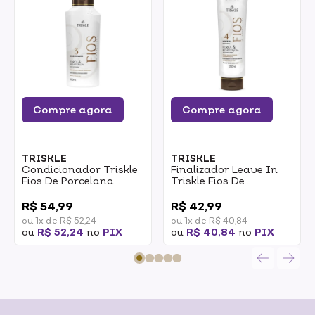
Compre agora
Compre agora
TRISKLE
TRISKLE
Condicionador Triskle
Finalizador Leave In
Fios De Porcelana
Triskle Fios De
Força E Resistência
Porcelana Força E
0
0
500ml
Resistência 250ml
R$ 54,99
R$ 42,99
ou 1x de R$ 52,24
ou 1x de R$ 40,84
ou
R$ 52,24
no
PIX
ou
R$ 40,84
no
PIX