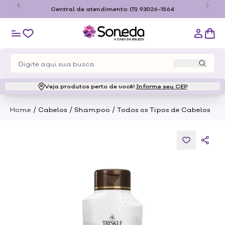
o
Central de atendimento:
(11) 93026-1564
Veja produtos perto de você!
Informe seu CEP
/
/
/
Home
Cabelos
Shampoo
Todos os Tipos de Cabelos