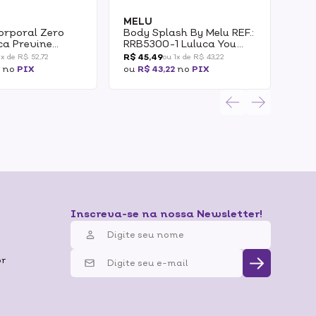
MELU
ME
orporal Zero
Body Splash By Melu REF.:
Bod
cca Previne
RRB5300-1 Luluca You
RRB
s 20g 1un
Mist Me Brownie Bae
Mis
R$ 45,49
R$ 
1x de R$ 52,72
ou 1x de R$ 43,22
100ml
2
no
PIX
ou
R$ 43,22
no
PIX
ou
R
Inscreva-se na nossa Newsletter!
br