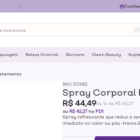
Conhe
quiagem
Beleza Oriental
Skincare
Clean Beauty
Supl
atamento
SKU
321682
Spray Corporal 
R$ 44,49
ou 1x de R$ 42,27
ou
R$ 42,27
no
PIX
Spray refrescante que reduz a se
imediato no calor ou pós-treino.
Ice Mist Ricca é o "ar-condiciona
trazendo conforto imediato em d