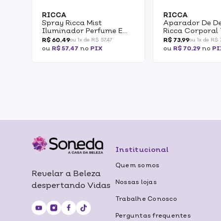
RICCA
RICCA
Spray Ricca Mist
Aparador De D
Iluminador Perfume E
Ricca Corporal
Brilho 100ml
R$ 60,49
R$ 73,99
ou 1x de R$ 57,47
ou 1x de R$ 
ou
R$ 57,47
no
PIX
ou
R$ 70,29
no
PI
Institucional
Quem somos
Revelar a Beleza
Nossas lojas
despertando Vidas
Trabalhe Conosco
Perguntas frequentes