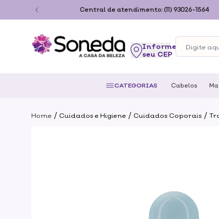
ão Paulo
Central de atendimento:
(11) 93026-1564
seu CEP
CATEGORIAS
Cabelos
Ma
/
/
/
Home
Cuidados e Higiene
Cuidados Coporais
Tr