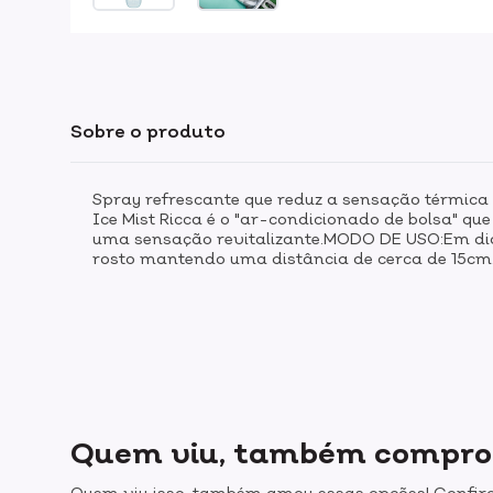
Sobre o produto
Spray refrescante que reduz a sensação térmica e
Ice Mist Ricca é o "ar-condicionado de bolsa" q
uma sensação revitalizante.MODO DE USO:Em dias 
rosto mantendo uma distância de cerca de 15cm.
Quem viu, também compr
Quem viu isso, também amou essas opções! Confira