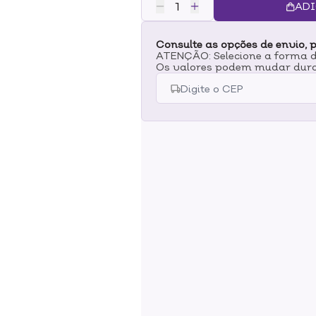
uma sensação revitalizante.MOD
ADI
físicas, borrife o produto diretam
mantendo uma distância de cerc
Consulte as opções de envio, p
nova sensação de frescor.
ATENÇÃO: Selecione a forma de
Os valores podem mudar dura