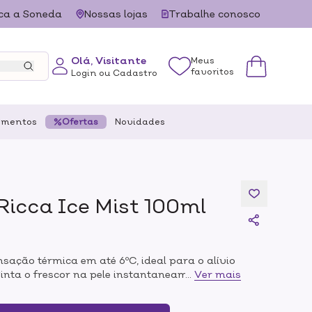
ca a Soneda
Nossas lojas
Trabalhe conosco
Olá, Visitante
Meus
favoritos
Login ou Cadastro
ementos
Ofertas
Novidades
Ricca Ice Mist 100ml
nsação térmica em até 6ºC, ideal para o alívio
Sinta o frescor na pele instantaneamente. O
...
Ver mais
do de bolsa" que reduz a temperatura corporal,
ias quentes ou após a academia, deixando