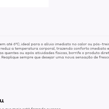
m até 6ºC, ideal para o alívio imediato no calor ou pós-tre
ue reduz a temperatura corporal, trazendo conforto imediat
quentes ou após atividades físicas, borrife o produto diret
 Reaplique sempre que desejar uma nova sensação de fresc
ou
 o que mais está fazendo sucesso.