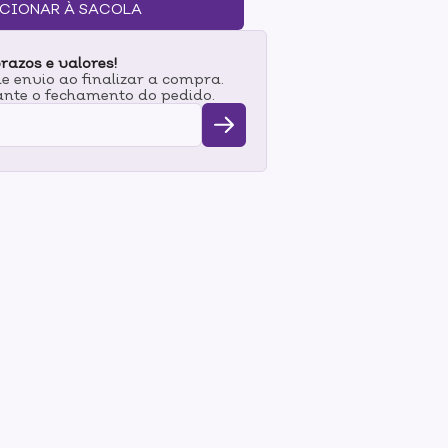
O DE USO:Em dias quentes ou após atividades
CIONAR À SACOLA
ente sobre a pele limpa e seca, exceto no rosto
a de 15cm. Reaplique sempre que desejar uma
razos e valores!
 envio ao finalizar a compra.
nte o fechamento do pedido.