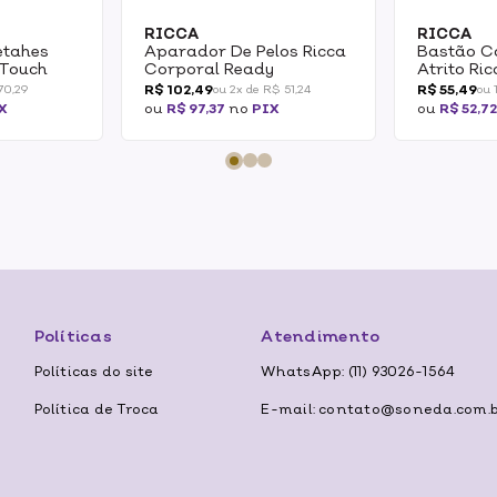
RICCA
RICCA
etahes
Aparador De Pelos Ricca
Bastão C
 Touch
Corporal Ready
Atrito Ri
Assadura
R$ 102,49
R$ 55,49
70,29
ou 2x de R$ 51,24
ou 
X
ou
R$ 97,37
no
PIX
ou
R$ 52,7
Políticas
Atendimento
Políticas do site
WhatsApp: (11) 93026-1564
Política de Troca
E-mail: contato@soneda.com.