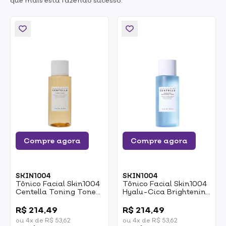
que mais está fazendo sucesso.
Compre agora
Compre agora
SKIN1004
SKIN1004
Tônico Facial Skin1004
Tônico Facial Skin1004
Centella Toning Toner
Hyalu-Cica Brightening
210ml
Toner 210ml
0
0
R$ 214,49
R$ 214,49
ou 4x de R$ 53,62
ou 4x de R$ 53,62