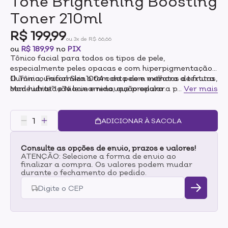
Tone Brightening Boosting
Toner 210ml
R$ 199,99
ou 3x de R$ 66,66
ou
R$ 189,99
no
PIX
Tônico facial para todos os tipos de pele,
especialmente peles opacas e com hiperpigmentação.
Ilumina, uniformiza o tom da pele e melhora a textura
O Tônico Facial Skin1004 conta com extratos de frutas,
com hidratação leve e renovação celular.
Madewhite™ e Niacinamida, que prepara a pele para a
...
Ver mais
próxima etapa do cuidado.
ADICIONAR À SACOLA
Consulte as opções de envio, prazos e valores!
ATENÇÃO: Selecione a forma de envio ao
finalizar a compra. Os valores podem mudar
durante o fechamento do pedido.