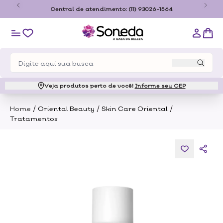
 Grátis a partir de R$179,00 somente para o estado de São
Paulo
Veja produtos perto de você!
Informe seu CEP
/
/
/
Home
Oriental Beauty
Skin Care Oriental
Tratamentos