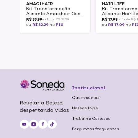
AMACIHAIR
HAIR LIFE
Kit Transformação
Kit Transform
Alisante Amacihair Ouse
Alisante Hairlif
E Brilhe
Liso&Natural
R$ 33,99
R$ 17,99
ou 1x de R$ 32,29
ou 1x de R$ 
ou
R$ 32,29
no
PIX
ou
R$ 17,09
no
PI
Institucional
Quem somos
Revelar a Beleza
Nossas lojas
despertando Vidas
Trabalhe Conosco
Perguntas frequentes