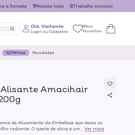
ca a Soneda
Nossas lojas
Trabalhe conosco
Olá, Visitante
Meus
favoritos
Login ou Cadastro
Ofertas
Novidades
Alisante Amacihair
 200g
stema de Alisamento da Embelleze que deixa os
ilho radiante. O azeite de oliva é um excelente
...
Ver mais
ixar os fios com um toque aveludado, traz