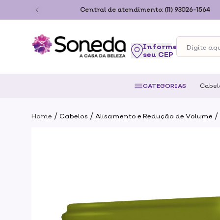
ão Paulo
Central de atendimento:
(11) 93026-1564
seu CEP
CATEGORIAS
Cabel
/
/
/
Home
Cabelos
Alisamento e Redução de Volume