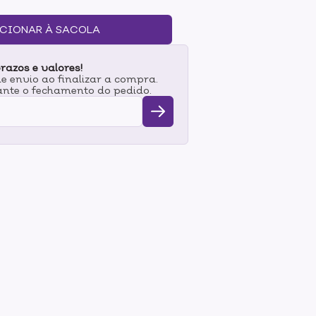
os graças a sua grande quantidade de
samento com AmaciHair Azeite de Oliva e
CIONAR À SACOLA
acios e com um brilho radiante.
razos e valores!
 envio ao finalizar a compra.
nte o fechamento do pedido.