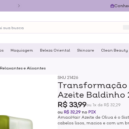
Conhe
os
Maquiagem
Beleza Oriental
Skincare
Clean Beauty
Relaxantes e Alisantes
SKU
21426
Transformação 
Azeite Baldinho
R$ 33,99
ou 1x de R$ 32,29
ou
R$ 32,29
no
PIX
AmaciHair Azeite de Oliva é o Si
cabelos lisos, macios e com um br
emoliente capilar que além de de