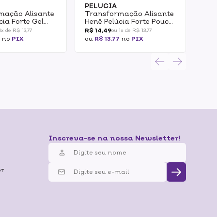
PELUCIA
PE
mação Alisante
Transformação Alisante
Tra
cia Forte Gel
Henê Pelúcia Forte Pouch
Hen
180g
180
R$ 14,49
R$ 
1x de R$ 13,77
ou 1x de R$ 13,77
7
no
PIX
ou
R$ 13,77
no
PIX
ou
R
Inscreva-se na nossa Newsletter!
br