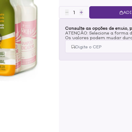
muito mais vitalidade aos cabel
Squalene Vegetal. Faça o seu ali
ADI
conquistecabelos lisos, soltos, m
Consulte as opções de envio, p
ATENÇÃO: Selecione a forma de
Os valores podem mudar dura