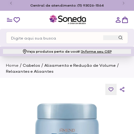
tis a partir de R$179,00 somente para o estado de São
Ce
Paulo
Veja produtos perto de você!
Informe seu CEP
/
/
/
Home
Cabelos
Alisamento e Redução de Volume
Relaxantes e Alisantes