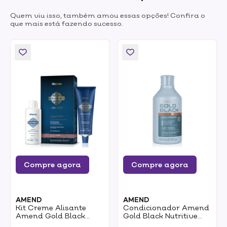
Quem viu isso, também amou essas opções! Confira o
que mais está fazendo sucesso.
Compre agora
Compre agora
AMEND
AMEND
Kit Creme Alisante
Condicionador Amend
Amend Gold Black
Gold Black Nutritive
Flores
250ml
0
0