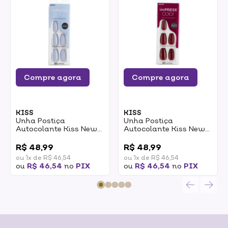
Compre agora
Compre agora
KISS
KISS
Unha Postiça
Unha Postiça
Autocolante Kiss New
Autocolante Kiss New
York Impress Color
York Impress Color
0
0
Cloudless Bailarina 30
Winery In NYC
R$ 48,99
R$ 48,99
Unidades
Bailarina 30 Unidades
ou 1x de R$ 46,54
ou 1x de R$ 46,54
ou
R$ 46,54
no
PIX
ou
R$ 46,54
no
PIX