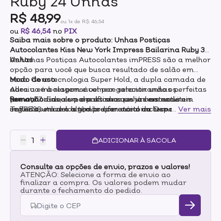
Ruby 24 Unhas
R$ 48,99
ou 1x de R$ 46,54
ou
R$ 46,54
no
PIX
Saiba mais sobre o produto: Unhas Postiças
Autocolantes Kiss New York Impress Bailarina Ruby 30
Unhas
As Unhas Postiças Autocolantes imPRESS são a melhor
opção para você que busca resultado de salão em
casa. Com tecnologia Super Hold, a dupla camada de
Modo de uso:
adesivo é a responsável por garantir unhas perfeitas
Abra a embalagem e comece selecionando os
por até 7 dias, sem danificar suas unhas naturais.
tamanhos ideais para as suas unhas naturais em
Remoção:
Envolva o palitinho que já vem no kit
Todos os modelos têm o diferencial da tecnologia Pure
seguida, utilize o lenço preparatório incluso na
imPRESS em um algodão com acetona. Depois, inicie a
...
Ver mais
Fit, que conta com cutículas afiladas e pontas 14%
embalagem para limpar resíduos e garantir uma
remoção afastando gentilmente os lados das unhas
mais finas e resistentes que proporcionam um encaixe
melhor aderência.
postiças autoadesivas até soltá-las.
perfeito, além de um acabamento muito mais natural.
ADICIONAR À SACOLA
Consulte as opções de envio, prazos e valores!
ATENÇÃO: Selecione a forma de envio ao
finalizar a compra. Os valores podem mudar
durante o fechamento do pedido.