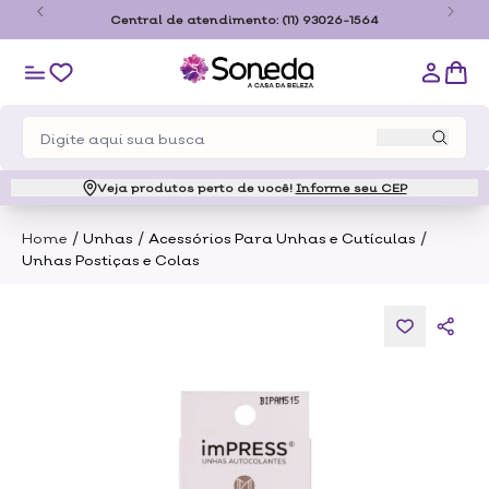
o
Central de atendimento:
(11) 93026-1564
Veja produtos perto de você!
Informe seu CEP
/
/
/
Home
Unhas
Acessórios Para Unhas e Cutículas
Unhas Postiças e Colas