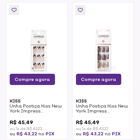
Compre agora
Compre agora
KISS
KISS
Unha Postiça Kiss New
Unha Postiça Kiss New
York Impress
York Impress
Autoadesiva
Autoadesiva Flawless
0
0
Checkmate 1un
1un
R$ 45,49
R$ 45,49
ou 1x de R$ 43,22
ou 1x de R$ 43,22
ou
R$ 43,22
no
PIX
ou
R$ 43,22
no
PIX