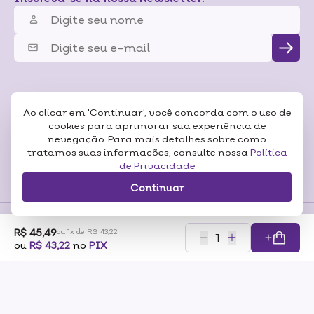
Ao clicar em 'Continuar', você concorda com o uso de
cookies para aprimorar sua experiência de
nevegação. Para mais detalhes sobre como
tratamos suas informações, consulte nossa
Política
de Privacidade
Continuar
R$ 45,49
ou 1x de R$ 43,22
Formas de
ou
R$ 43,22
no
PIX
Pagamentos
Certificados
RAZÃO SOCIAL: SONEDA A CASA DA BELEZA LTDA CNP:07.116.306/0001-57
ENDEREÇO: RUA PERO NETO, 89 – VILA DA SAÚDE – SÃO PAULO/SP – CEP 04053-000