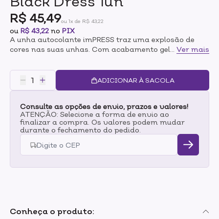
Black Dress 1un
R$ 45,49
ou 1x de R$ 43,22
ou
R$ 43,22
no
PIX
A unha autocolante imPRESS traz uma explosão de
cores nas suas unhas. Com acabamento gel brilho,
...
Ver mais
pratica e fácil de aplicar e com embalagem moderna e
compacta.Com tecnologia Super Hold (patenteada), a
dupla camada de adesivo é a responsável por
ADICIONAR À SACOLA
garantir unhas perfeitas por até 7 dias, sem danificar
suas unhas naturais. Todos os modelos têm o
Consulte as opções de envio, prazos e valores!
diferencial da tecnologia Pure Fit, que conta com
ATENÇÃO: Selecione a forma de envio ao
cutículas afiladas e pontas 14% mais finas e
finalizar a compra. Os valores podem mudar
resistentes que proporcionam um encaixe perfeito,
durante o fechamento do pedido.
além de um acabamento muito mais natural.Cada
caixinha de imPRESS contém 30 unhas com 12
tamanhos diferentes, além de um kit completo com
lencinho preparador, lixa e palito de unha. Escolha sua
cor preferida e nunca mais tenha problemas com a
unha por fazer!
Conheça o produto: