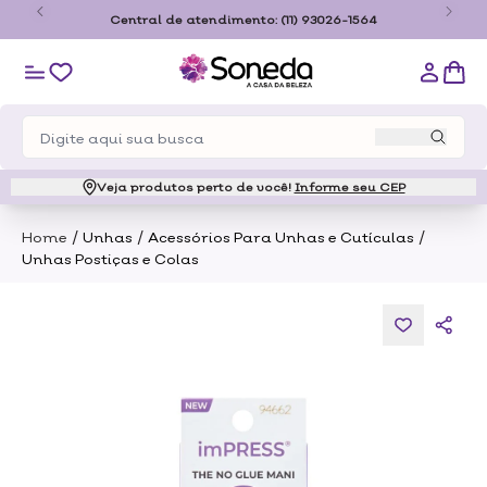
o
Central de atendimento:
(11) 93026-1564
Veja produtos perto de você!
Informe seu CEP
/
/
/
Home
Unhas
Acessórios Para Unhas e Cutículas
Unhas Postiças e Colas