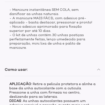
- Manicure instantânea SEM COLA, sem
danificar as unhas naturais.
- A manicure MAIS FÁCIL com adesivo pré-
aplicado - basta destacar, pressionar e pronto!
- Novo adesivo aprimorado para fixação
superior por até 10 dias.
- O kit de unhas contém 30 unhas postiças
perfeitamente feitas, lenço umedecido para
preparação, mini lixa de unha e palito de
manicure.
Como usar:
APLICAÇÃO
: Retire a película protetora e alinhe a
base da unha autocolante com a cuticula.
Pressione a unha com firmeza no centro,
deslizando para as laterais.
DICAS
: As unhas autocolantes possuem um
adesivo sensível a pressão, quanto mais você