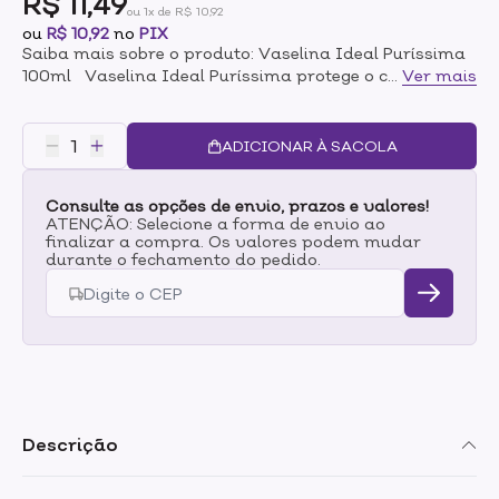
R$ 11,49
ou 1x de R$ 10,92
ou
R$ 10,92
no
PIX
Saiba mais sobre o produto: Vaselina Ideal Puríssima
100ml Vaselina Ideal Puríssima protege o couro
...
Ver mais
capilar, dá brilho, para limpeza da pele e higiene dos
poros.
ADICIONAR À SACOLA
Consulte as opções de envio, prazos e valores!
ATENÇÃO: Selecione a forma de envio ao
finalizar a compra. Os valores podem mudar
durante o fechamento do pedido.
Descrição