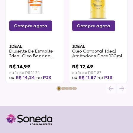
Compre agora
Compre agora
IDEAL
IDEAL
Diluente De Esmalte
Óleo Corporal Ideal
Ideal Óleo Banana
Amêndoas Doce 100ml
Acetato De Isoamila
0
0
Com Gotejador 100ml
R$ 14,99
R$ 12,49
ou 1x de R$ 14,24
ou 1x de R$ 11,87
ou
R$ 14,24
no
PIX
ou
R$ 11,87
no
PIX