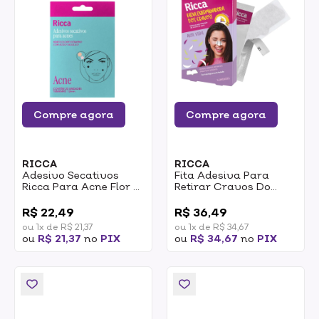
Compre agora
Compre agora
RICCA
RICCA
Adesivo Secativos
Fita Adesiva Para
Ricca Para Acne Flor E
Retirar Cravos Do
Estrela Com 20un
Nariz Ricca 3pcs
0
0
R$ 22,49
R$ 36,49
ou 1x de R$ 21,37
ou 1x de R$ 34,67
ou
R$ 21,37
no
PIX
ou
R$ 34,67
no
PIX