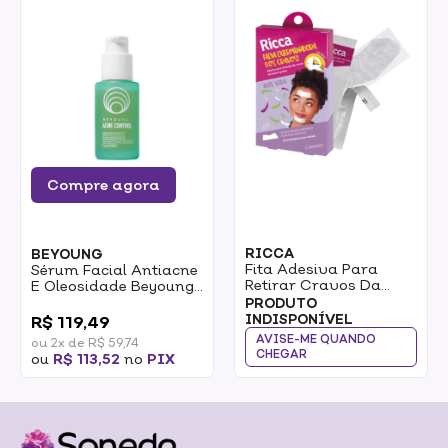
Compre agora
RICCA
BEYOUNG
Fita Adesiva Para
Sérum Facial Antiacne
Retirar Cravos Da
E Oleosidade Beyoung
Zona T E Queixo Ricca
Acne Control 30ml
0
PRODUTO
3pcs
INDISPONÍVEL
R$ 119,49
AVISE-ME QUANDO
ou 2x de R$ 59,74
CHEGAR
ou
R$ 113,52
no
PIX