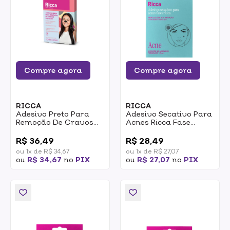
Compre agora
Compre agora
RICCA
RICCA
Adesivo Preto Para
Adesivo Secativo Para
Remoção De Cravos
Acnes Ricca Fase
Do Nariz Ricca 3
Crítica 20un
0
0
Unidades
R$ 36,49
R$ 28,49
ou 1x de R$ 34,67
ou 1x de R$ 27,07
ou
R$ 34,67
no
PIX
ou
R$ 27,07
no
PIX