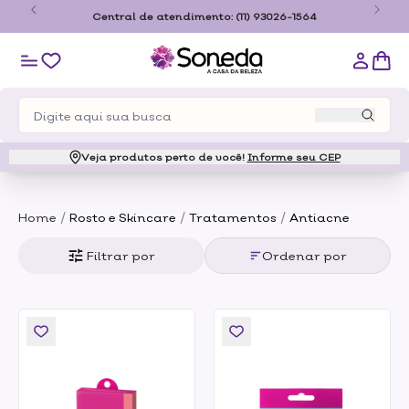
o
Central de atendimento:
(11) 93026-1564
Veja produtos perto de você!
Informe seu CEP
/
/
/
Home
Rosto e Skincare
Tratamentos
Antiacne
Filtrar por
Ordenar por