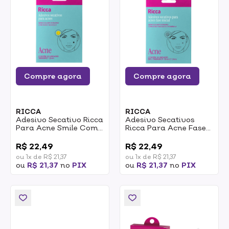
Compre agora
Compre agora
RICCA
RICCA
Adesivo Secativo Ricca
Adesivo Secativos
Para Acne Smile Com
Ricca Para Acne Fase
20un
Inicial Com 24un
0
0
R$ 22,49
R$ 22,49
ou 1x de R$ 21,37
ou 1x de R$ 21,37
ou
R$ 21,37
no
PIX
ou
R$ 21,37
no
PIX