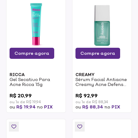
Compre agora
Compre agora
RICCA
CREAMY
Gel Secativo Para
Sérum Facial Antiacne
Acne Ricca 15g
Creamy Acne Defense
5D 30ml
0
0
R$ 20,99
R$ 92,99
ou 1x de R$ 19,94
ou 1x de R$ 88,34
ou
R$ 19,94
no
PIX
ou
R$ 88,34
no
PIX