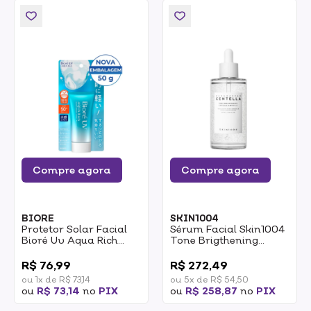
Compre agora
Compre agora
BIORE
SKIN1004
Protetor Solar Facial
Sérum Facial Skin1004
Bioré Uv Aqua Rich
Tone Brigthening
Watery Essence FPS50
Capsule Ampoule
0
0
50g
100ml
R$ 76,99
R$ 272,49
ou 1x de R$ 73,14
ou 5x de R$ 54,50
ou
R$ 73,14
no
PIX
ou
R$ 258,87
no
PIX