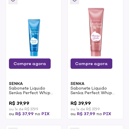
Compre agora
Compre agora
SENKA
SENKA
Sabonete Liquido
Sabonete Líquido
Senka Perfect Whip
Senka Perfect Whip
Perfect Whip 50g
Collagen 50g
0
0
R$ 39,99
R$ 39,99
ou 1x de R$ 37,99
ou 1x de R$ 37,99
ou
R$ 37,99
no
PIX
ou
R$ 37,99
no
PIX