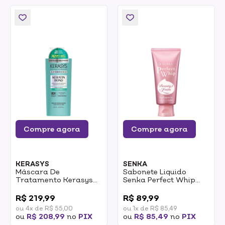
Compre agora
Compre agora
KERASYS
SENKA
Máscara De
Sabonete Liquido
Tratamento Kerasys
Senka Perfect Whip
Advanced Keratin
Collagen 120g
0
0
Bond Purifyng 600ml
R$ 219,99
R$ 89,99
ou 4x de R$ 55,00
ou 1x de R$ 85,49
ou
R$ 208,99
no
PIX
ou
R$ 85,49
no
PIX