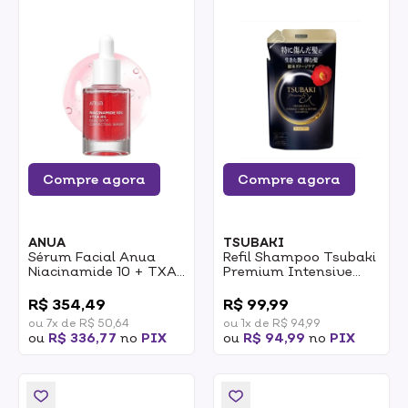
Compre agora
Compre agora
ANUA
TSUBAKI
Sérum Facial Anua
Refil Shampoo Tsubaki
Niacinamide 10 + TXA
Premium Intensive
3 30ml
Repair 300ml
0
0
R$ 354,49
R$ 99,99
ou 7x de R$ 50,64
ou 1x de R$ 94,99
ou
R$ 336,77
no
PIX
ou
R$ 94,99
no
PIX