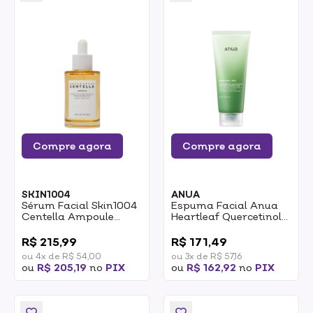
Compre agora
Compre agora
SKIN1004
ANUA
Sérum Facial Skin1004
Espuma Facial Anua
Centella Ampoule
Heartleaf Quercetinol
55ml
Pore Cleansing 150ml
0
0
R$ 215,99
R$ 171,49
ou 4x de R$ 54,00
ou 3x de R$ 57,16
ou
R$ 205,19
no
PIX
ou
R$ 162,92
no
PIX