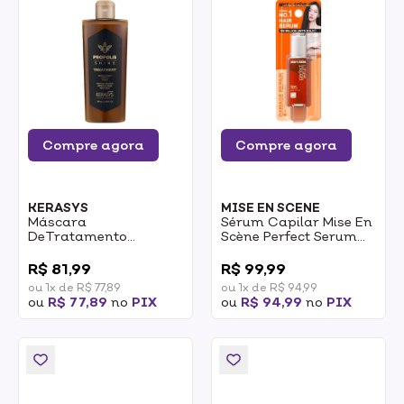
Compre agora
Compre agora
KERASYS
MISE EN SCENE
Máscara
Sérum Capilar Mise En
DeTratamento
Scène Perfect Serum
Kerasys Hair Clinic
30ml
0
0
Própolis Shine 180ml
R$ 81,99
R$ 99,99
ou 1x de R$ 77,89
ou 1x de R$ 94,99
ou
R$ 77,89
no
PIX
ou
R$ 94,99
no
PIX