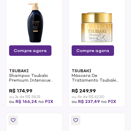
Compre agora
Compre agora
TSUBAKI
TSUBAKI
Shampoo Tsubaki
Máscara De
Premium Intensive
Tratamento Tsubaki
Repair 450ml
Premium Hair Mask
0
0
180g
R$ 174,99
R$ 249,99
ou 3x de R$ 58,33
ou 4x de R$ 62,50
ou
R$ 166,24
no
PIX
ou
R$ 237,49
no
PIX