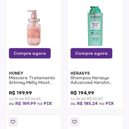
Compre agora
Compre agora
HONEY
KERASYS
Máscara Tratamento
Shampoo Kerasys
&Honey Melty Moist
Advanced Keratin
Repair 2.0 445g
Bond Purifying 600ml
0
0
R$ 199,99
R$ 194,99
ou 3x de R$ 66,66
ou 3x de R$ 65,00
ou
R$ 189,99
no
PIX
ou
R$ 185,24
no
PIX