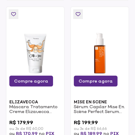
Compre agora
Compre agora
ELIZAVECCA
MISE EN SCENE
Máscara Tratamento
Sérum Capilar Mise En
Creme Elizavecca
Scène Perfect Serum
CER-100 Collagen
80ml
0
0
Ceramide Coating
R$ 179,99
R$ 199,99
100ml
ou 3x de R$ 60,00
ou 3x de R$ 66,66
ou
R$ 170,99
no
PIX
ou
R$ 189,99
no
PIX