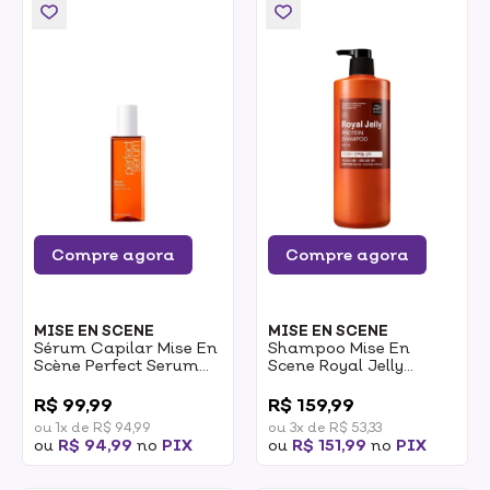
Compre agora
Compre agora
MISE EN SCENE
MISE EN SCENE
Sérum Capilar Mise En
Shampoo Mise En
Scène Perfect Serum
Scene Royal Jelly
Original 30ml
Protein 1l
0
0
R$ 99,99
R$ 159,99
ou 1x de R$ 94,99
ou 3x de R$ 53,33
ou
R$ 94,99
no
PIX
ou
R$ 151,99
no
PIX