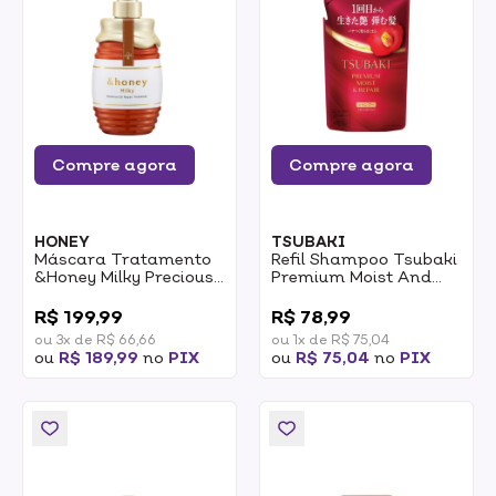
Compre agora
Compre agora
HONEY
TSUBAKI
Máscara Tratamento
Refil Shampoo Tsubaki
&Honey Milky Precious
Premium Moist And
Ex Repair (Step 2.0)
Repair 300ml
0
0
500g
R$ 199,99
R$ 78,99
ou 3x de R$ 66,66
ou 1x de R$ 75,04
ou
R$ 189,99
no
PIX
ou
R$ 75,04
no
PIX