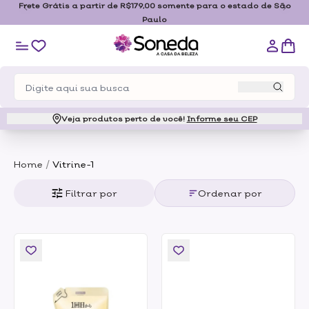
Frete Grátis a partir de R$179,00 somente para o estado de São
Paulo
Veja produtos perto de você!
Informe seu CEP
/
Home
Vitrine-1
Filtrar por
Ordenar por