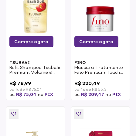
Compre agora
Compre agora
TSUBAKI
FINO
Refil Shampoo Tsubaki
Mascara Tratamento
Premium Volume &
Fino Premium Touch
Repair 300ml
Hair 230g
0
0
R$ 78,99
R$ 220,49
ou 1x de R$ 75,04
ou 4x de R$ 55,12
ou
R$ 75,04
no
PIX
ou
R$ 209,47
no
PIX