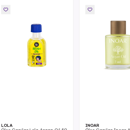
LOLA
INOAR
Óleo Capilar Lola Argan Oil 50
Óleo Capilar Inoar A