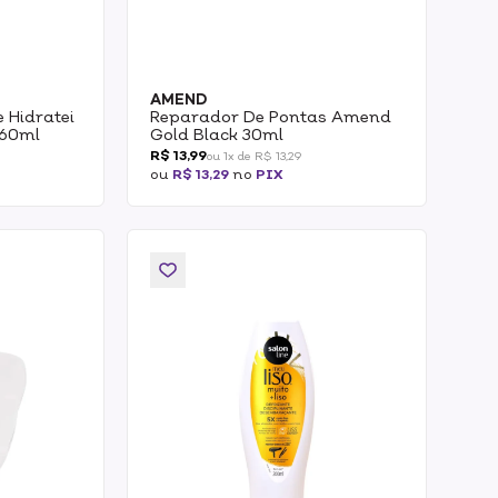
AMEND
 Hidratei
Reparador De Pontas Amend
 60ml
Gold Black 30ml
R$ 13,99
ou 1x de R$ 13,29
ou
R$ 13,29
no
PIX