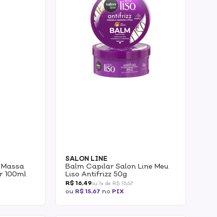
SALON LINE
e Massa
Balm Capilar Salon Line Meu
er 100ml
Liso Antifrizz 50g
R$ 16,49
ou 1x de R$ 15,67
ou
R$ 15,67
no
PIX