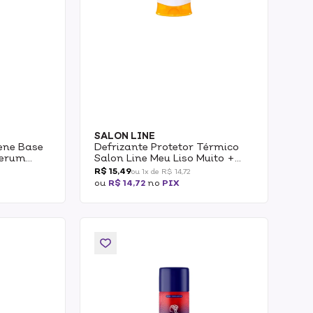
SALON LINE
ène Base
Defrizante Protetor Térmico
Serum
Salon Line Meu Liso Muito +
Liso 200ml
R$ 15,49
ou 1x de R$ 14,72
ou
R$ 14,72
no
PIX