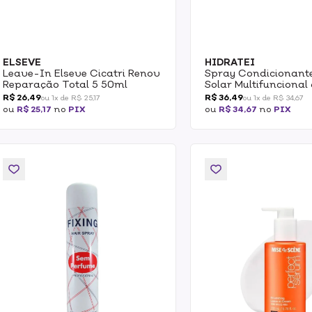
ELSEVE
HIDRATEI
Leave-In Elseve Cicatri Renov
Spray Condicionante
Reparação Total 5 50ml
Solar Multifuncional
R$ 26,49
R$ 36,49
ou 1x de R$ 25,17
ou 1x de R$ 34,67
ou
R$ 25,17
no
PIX
ou
R$ 34,67
no
PIX