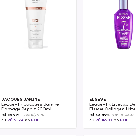
JACQUES JANINE
ELSEVE
Leave-In Jacques Janine
Leave-In Injeção D
Damage Repair 200ml
Elseve Collagen Lift
R$ 64,99
R$ 48,49
ou 1x de R$ 61,74
ou 1x de R$ 46,07
ou
R$ 61,74
no
PIX
ou
R$ 46,07
no
PIX