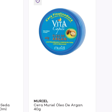
MURIEL
 Seda
Cera Muriel Óleo De Argan
00ml
40g