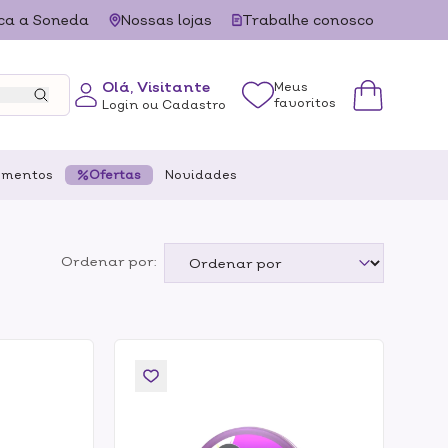
ca a Soneda
Nossas lojas
Trabalhe conosco
Olá, Visitante
Meus
favoritos
Login ou Cadastro
ementos
Ofertas
Novidades
Ordenar por: