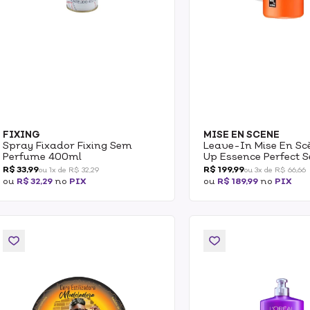
FIXING
MISE EN SCENE
Spray Fixador Fixing Sem
Leave-In Mise En Sc
Perfume 400ml
Up Essence Perfect 
200ml
R$ 33,99
R$ 199,99
ou 1x de R$ 32,29
ou 3x de R$ 66,66
ou
R$ 32,29
no
PIX
ou
R$ 189,99
no
PIX