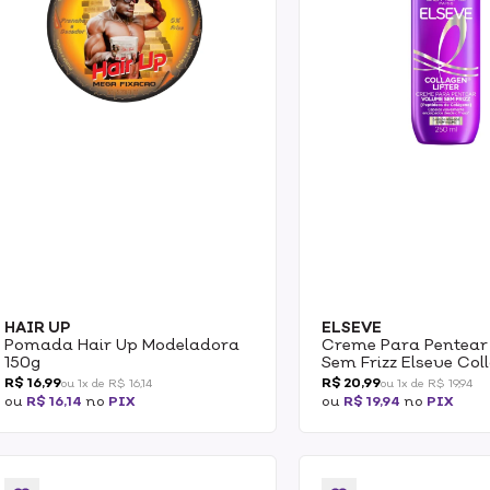
HAIR UP
ELSEVE
Pomada Hair Up Modeladora
Creme Para Pentear
150g
Sem Frizz Elseve Col
Lifter 250ml
R$ 16,99
R$ 20,99
ou 1x de R$ 16,14
ou 1x de R$ 19,94
ou
R$ 16,14
no
PIX
ou
R$ 19,94
no
PIX