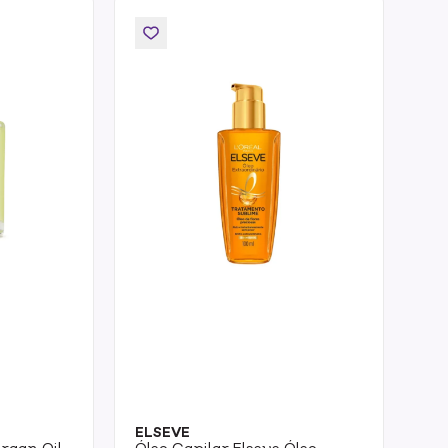
ELSEVE
rgan Oil
Óleo Capilar Elseve Óleo