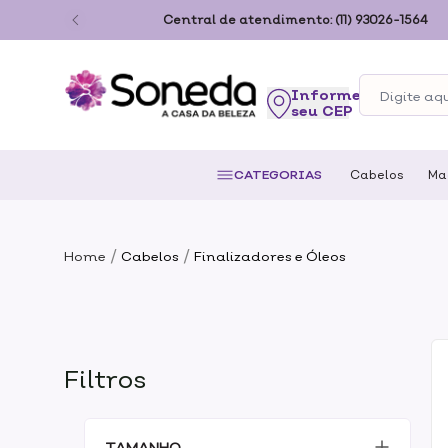
ão Paulo
Central de atendimento:
(11) 93026-1564
seu CEP
CATEGORIAS
Cabelos
Ma
/
/
Home
Cabelos
Finalizadores e Óleos
Filtros
TAMANHO