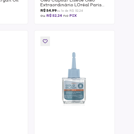
Extraordinário LOréal Paris
100ml
R$ 54,99
ou 1x de R$ 52,24
ou
R$ 52,24
no
PIX