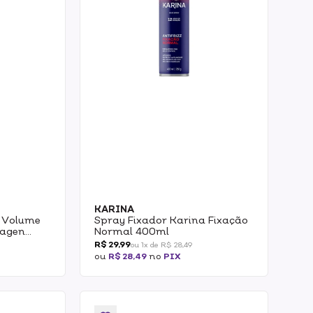
KARINA
 Volume
Spray Fixador Karina Fixação
lagen
Normal 400ml
R$ 29,99
ou 1x de R$ 28,49
ou
R$ 28,49
no
PIX